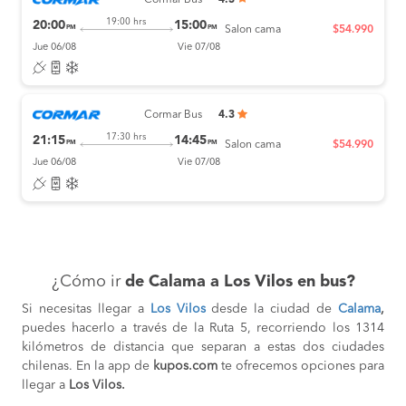
Cormar Bus
4.3
19:00 hrs
20:00
15:00
PM
PM
Salon cama
$54.990
Jue 06/08
Vie 07/08
Cormar Bus
4.3
17:30 hrs
21:15
14:45
PM
PM
Salon cama
$54.990
Jue 06/08
Vie 07/08
¿Cómo ir
de Calama a Los Vilos en bus?
Si necesitas llegar a
Los Vilos
desde la ciudad de
Calama
,
puedes hacerlo a través de la Ruta 5,
recorriendo los 1314
kilómetros de distancia que separan a estas dos ciudades
chilenas. En la app de
kupos.com
te ofrecemos opciones para
llegar a
Los Vilos.