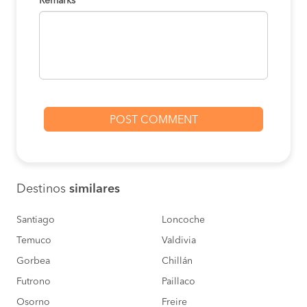
Remarks
Ciruelos to Lanco
$ 4.500
BOOK
Loncoche to Lanco
$ 1.500
BOOK
Panguipulli to Lanco
$ 13.000
BOOK
Malalhue to Lanco
$ 13.000
BOOK
Destinos
similares
Temuco to Lanco
$ 6.000
BOOK
Santiago
Loncoche
Temuco
Valdivia
Neltume to Lanco
$ 13.000
Gorbea
Chillán
BOOK
Futrono
Paillaco
Puerto Fuy to Lanco
$ 13.000
Osorno
Freire