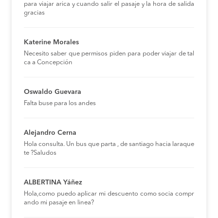
para viajar arica y cuando salir el pasaje y la hora de salida
BOOK
gracias
Loncoche to Lanco
$ 1.500
Katerine Morales
BOOK
Necesito saber que permisos piden para poder viajar de tal
ca a Concepción
San Jose de la
$ 2.000
Mariquina to Lanco
BOOK
Oswaldo Guevara
Valdivia to Lanco
$ 3.000
Falta buse para los andes
BOOK
Alejandro Cerna
Valdivia to Lanco
$ 3.000
Hola consulta. Un bus que parta , de santiago hacia laraque
BOOK
te ?Saludos
Temuco to Lanco
$ 6.000
BOOK
ALBERTINA Yáñez
Hola,como puedo aplicar mi descuento como socia compr
Osorno to Lanco
$ 13.800
ando mi pasaje en linea?
BOOK