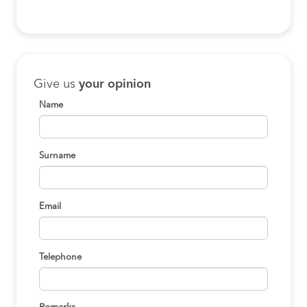
San Jose de la
$ 2.000
Mariquina to Lanco
BOOK
Valdivia to Lanco
$ 3.000
Give us
your opinion
BOOK
Name
Pucón to Lanco
$ 6.000
BOOK
Surname
Aeropuerto Pichoy to
$ 2.000
Lanco
BOOK
Email
San Jose de la
$ 2.000
Mariquina to Lanco
BOOK
Telephone
Villarrica to Lanco
$ 4.400
BOOK