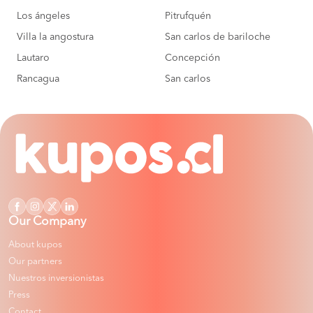
BOOK
Los ángeles
Pitrufquén
Neltume to Lanco
$ 13.000
Villa la angostura
San carlos de bariloche
BOOK
Lautaro
Concepción
Rancagua
San carlos
Choshuenco to Lanco
$ 13.000
BOOK
Panguipulli to Lanco
$ 13.000
BOOK
Santiago to Lanco
$ 13.000
BOOK
Our Company
Santiago to Lanco
$ 13.000
About kupos
BOOK
Our partners
Nuestros inversionistas
Malalhue to Lanco
$ 13.000
Press
BOOK
Contact