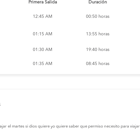
sierra gorda
Baquedano pueblo
Primera Salida
Duración
lende 601 , Sierra Gorda
Dirección:
Baquedano paradero munic
12:45 AM
00:50 horas
Dirección:
01:15 AM
13:55 horas
01:30 AM
19:40 horas
01:35 AM
08:45 horas
01:45 AM
08:35 horas
01:45 AM
13:20 horas
s
01:45 AM
08:35 horas
02:45 AM
06:40 horas
r el martes si dios quiere yo quiere saber que permiso necesito para viajar a
03:10 AM
01:50 horas