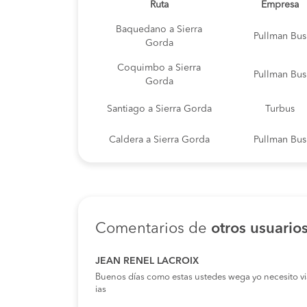
Sierra gorda salvador allende 601 , 
Ruta
Empresa
Dirección: Sierra Gorda Salvador Al
Garita sierra gorda
Baquedano a Sierra
Pullman Bus
Dirección: Garita Sierra Gorda
Gorda
Coquimbo a Sierra
Pullman Bus
Gorda
Santiago a Sierra Gorda
Turbus
Caldera a Sierra Gorda
Pullman Bus
Copiapó a Sierra Gorda
Turbus
La Serena a Sierra Gorda
Pullman Bus
Comentarios de
otros usuario
Copiapó a Sierra Gorda
Pullman Bus
JEAN RENEL LACROIX
Chañaral a Sierra Gorda
Pullman Bus
Buenos días como estas ustedes wega yo necesito viaja
ias
Antofagasta a Sierra
Cormar Bus
Gorda