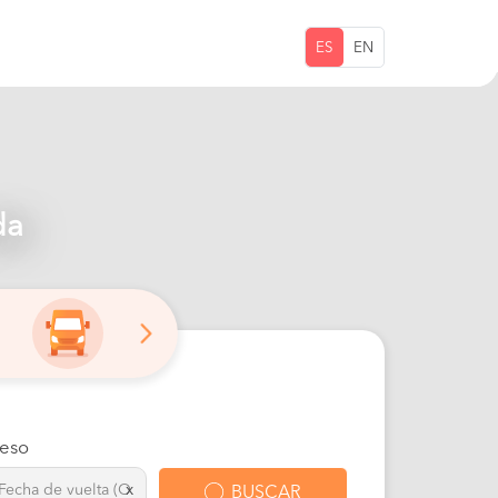
ES
EN
da
eso
x
BUSCAR