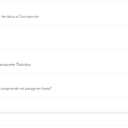
03:20 AM
15:00 horas
r de talca a Concepción
02:45 AM
06:40 horas
04:30 AM
00:40 horas
03:10 AM
01:50 horas
 laraquete ?Saludos
01:45 AM
13:20 horas
03:10 AM
01:50 horas
comprando mi pasaje en linea?
06:10 AM
11:00 horas
03:20 AM
15:00 horas
07:00 AM
05:50 horas