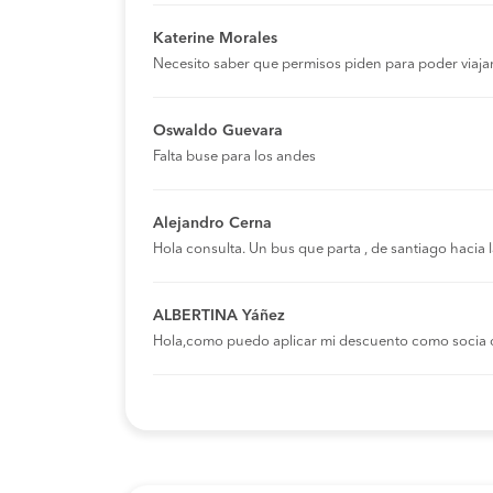
Katerine Morales
Ovalle a Sierra Gorda
Cormar Bus
Necesito saber que permisos piden para poder viaja
Chañaral a Sierra Gorda
Turbus
Oswaldo Guevara
Calama a Sierra Gorda
Turbus
Falta buse para los andes
Antofagasta a Sierra
Turbus
Gorda
Alejandro Cerna
Hola consulta. Un bus que parta , de santiago hacia
La Serena a Sierra Gorda
Cormar Bus
Antofagasta a Sierra
Pullman Bus
ALBERTINA Yáñez
Gorda
Hola,como puedo aplicar mi descuento como socia 
Vallenar a Sierra Gorda
Pullman Bus
Ovalle a Sierra Gorda
Pullman Bus
Taltal a Sierra Gorda
Pullman Bus