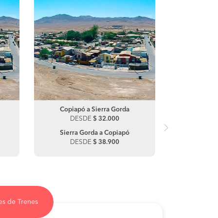
Copiapó a Sierra Gorda
Baquedan
DESDE
$ 32.000
DE
Sierra Gorda a Copiapó
Sierra G
DESDE
$ 38.900
DE
es de Trenes