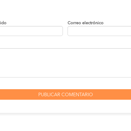
01:45 AM
13:20 horas
04:30 AM
00:40 horas
lido
Correo electrónico
01:30 AM
19:40 horas
06:10 AM
11:00 horas
04:30 AM
00:40 horas
08:50 AM
20:20 horas
09:20 AM
18:00 horas
01:45 AM
08:35 horas
06:10 AM
11:00 horas
01:30 AM
19:40 horas