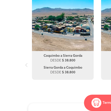
rra Gorda
Coquimbo a Sierra Gorda
.300
DESDE
$ 38.800
Baquedano
Sierra Gorda a Coquimbo
.730
DESDE
$ 38.800
Termi