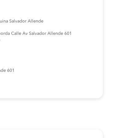
uina Salvador Allende
Gorda Calle Av Salvador Allende 601
a
ende 601
rda
No.20