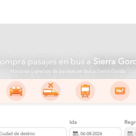
ompra pasajes en bus a
Sierra Gor
Horarios y precios de pasajes en bus a Sierra Gorda
Ida
Regr
Ciudad de destino