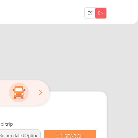
ES
EN
d trip
x
SEARCH