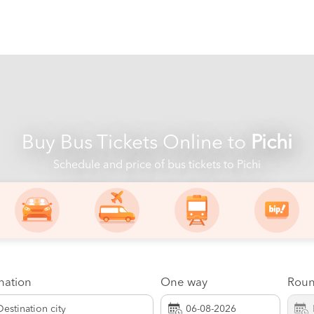
Buy Bus Tickets Online to
Pichi
Schedule and price of bus tickets to Pichi
nation
One way
Roun
Destination city