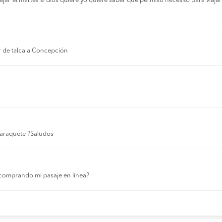
r el martes si dios quiere yo quiere saber que permiso necesito para viajar a
r de talca a Concepción
 laraquete ?Saludos
comprando mi pasaje en linea?