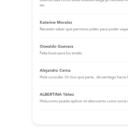
Buenos días como estas ustedes wega yo necesito viaja
ias
Katerine Morales
Necesito saber que permisos piden para poder viaja
Oswaldo Guevara
Falta buse para los andes
Alejandro Cerna
Hola consulta. Un bus que parta , de santiago hacia
ALBERTINA Yáñez
Hola,como puedo aplicar mi descuento como socia 