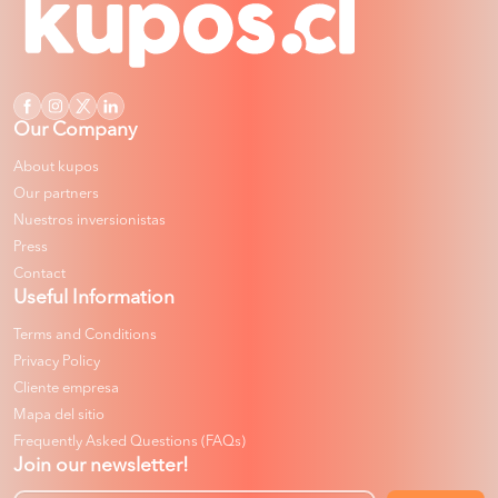
Our Company
About kupos
Our partners
Nuestros inversionistas
Press
Contact
Useful Information
Terms and Conditions
Privacy Policy
Cliente empresa
Mapa del sitio
Frequently Asked Questions (FAQs)
Join our newsletter!