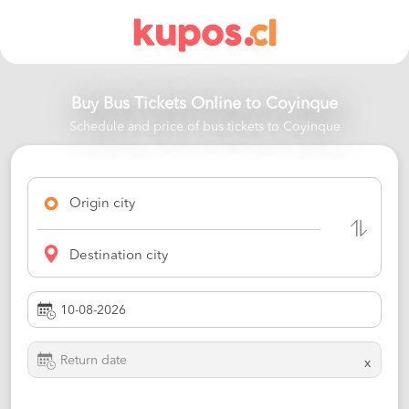
Buy Bus Tickets Online to
Coyinque
Schedule and price of bus tickets to Coyinque
Origin city
Destination city
x