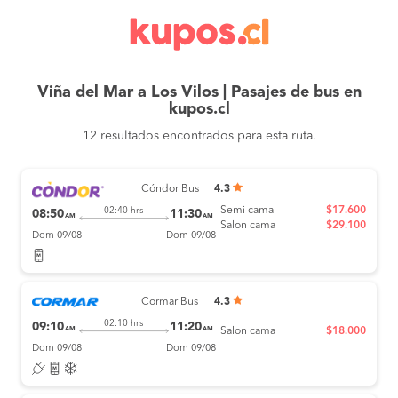
Viña del Mar a Los Vilos | Pasajes de bus en
kupos.cl
12 resultados encontrados para esta ruta.
Cóndor Bus
4.3
Semi cama
$17.600
02:40 hrs
08:50
11:30
AM
AM
Salon cama
$29.100
Dom 09/08
Dom 09/08
Cormar Bus
4.3
02:10 hrs
09:10
11:20
AM
AM
Salon cama
$18.000
Dom 09/08
Dom 09/08