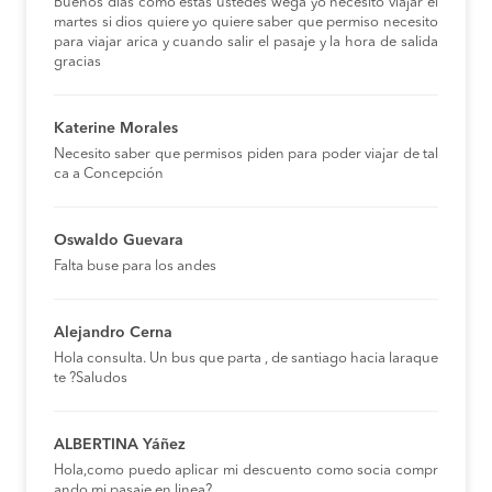
Buenos días como estas ustedes wega yo necesito viajar el
martes si dios quiere yo quiere saber que permiso necesito
para viajar arica y cuando salir el pasaje y la hora de salida
gracias
Katerine Morales
Necesito saber que permisos piden para poder viajar de tal
ca a Concepción
Oswaldo Guevara
Falta buse para los andes
Alejandro Cerna
Hola consulta. Un bus que parta , de santiago hacia laraque
te ?Saludos
ALBERTINA Yáñez
Hola,como puedo aplicar mi descuento como socia compr
ando mi pasaje en linea?