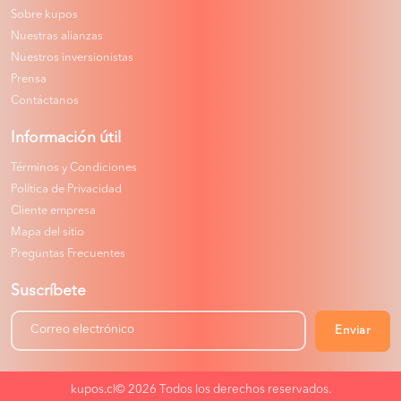
Sobre kupos
Nuestras alianzas
Nuestros inversionistas
Prensa
Contáctanos
Información útil
Términos y Condiciones
Política de Privacidad
Cliente empresa
Mapa del sitio
Preguntas Frecuentes
Suscríbete
Enviar
kupos.cl© 2026
Todos los derechos reservados.