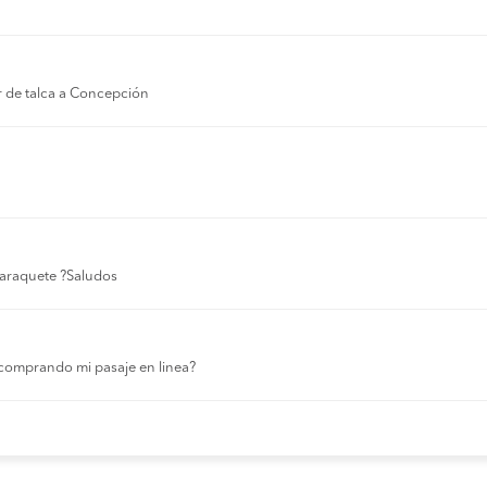
r de talca a Concepción
 laraquete ?Saludos
comprando mi pasaje en linea?