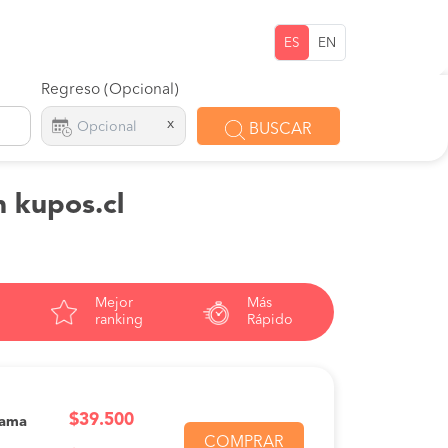
ES
EN
Regreso (Opcional)
x
BUSCAR
n kupos.cl
Mejor
Más
ranking
Rápido
$39.500
Cama
COMPRAR