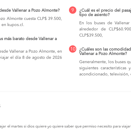
9
 desde Vallenar a Pozo Almonte?
¿Cuál es el precio del pas
tipo de asiento?
Pozo Almonte cuesta CLP$ 39.500,
En los buses de Vallena
 en kupos.cl.
alrededor de CLP$60.90
CLP$39.500,
us más barato desde Vallenar a
10
¿Cuáles son las comodidade
esde Vallenar a Pozo Almonte, en
Vallenar a Pozo Almonte?
iajar el día 8 de agosto de 2026
Generalmente, los buses qu
siguientes característica
acondicionado, televisión, c
s
r el martes si dios quiere yo quiere saber que permiso necesito para viajar a