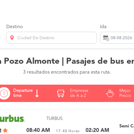
Destino
Ida
Ciudad De Destino
a Pozo Almonte | Pasajes de bus e
3 resultados encontrados para esta ruta.
Departure
Empresas
Mejor
time
de A a Z
Precio
TURBUS
Semi 
08:40 AM
02:20 AM
1
17:40
Horas