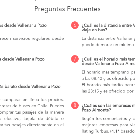
Preguntas Frecuentes
6
os desde Vallenar a Pozo
¿Cuál es la distancia entre
viaje en bus?
ecen servicios regulares desde
La distancia entre Vallena
puede demorar un mínimo 
7
s desde Vallenar a Pozo
¿Cuál es el horario más tem
desde Vallenar a Pozo Alm
El horario más temprano pa
a las 08:40 y es ofrecido p
El horario más tardío para
s barato desde Vallenar a Pozo
las 23:15 y es ofrecido por
e comparar en línea los precios,
8
¿Cuáles son las empresas m
mpresas de buses en Chile. Puedes
Pozo Almonte?
comprar tus pasajes de la manera
do efectivo, tarjeta de débito o
Según los comentarios y ca
r tus pasajes directamente en el
mejores empresas para vi
Rating Turbus, (4.1* basado