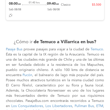
01:40 hrs
08:00
09:40
AM
AM
Clasico
$5.500
Sab 08/08
Sab 08/08
¿Cómo ir
de Temuco a Villarrica en bus?
Pasaje Bus
provee pasajes para viajar a la ciudad de
Temuco
.
Ésta es la capital de la IX región de la Araucanía. Temuco es
una de las ciudades más grande de Chile y una de las últimas
en ser fundada debido a la resistencia de los Mapuches,
pueblo originario chileno. A sólo 100 kms de distancia se
encuentra
Pucón
, el balneario de lago más popular del país.
Posee muchos atractivos turísticos en la misma ciudad como
El Cerro Ñielol, característico por su flora y fauna local.
Además, la Chocolatería Norweisser es uno de los lugares
más frecuentados dentro de Temuco por sus riquísimos
chocolates. PasajeBus.com encontrarás recorridos a Temuco
en
Los Conquistadores
,
Los Libertadores
,
Pullman Bus
,
ETM
,