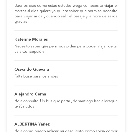
Buenos días como estas ustedes wega yo necesito viajar el
martes si dios quiere yo quiere saber que permiso necesito
para viajar arica y cuando salir el pasaje y la hora de salida
gracias
Katerine Morales
Necesito saber que permisos piden para poder viajar de tal
ca a Concepción
Oswaldo Guevara
Falta buse para los andes
Alejandro Cerna
Hola consulta. Un bus que parta , de santiago hacia laraque
te ?Saludos
ALBERTINA Yáñez
Hola,como puedo aplicar mi descuento como socia compr