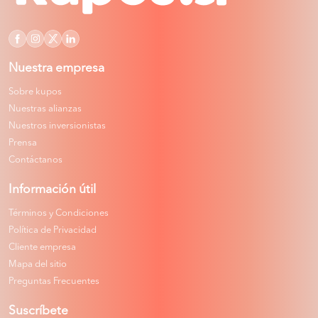
Nuestra empresa
Sobre kupos
Nuestras alianzas
Nuestros inversionistas
Prensa
Contáctanos
Información útil
Términos y Condiciones
Política de Privacidad
Cliente empresa
Mapa del sitio
Preguntas Frecuentes
Suscríbete