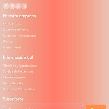
Nuestra empresa
Sobre kupos
Nuestras alianzas
Nuestros inversionistas
Prensa
Contáctanos
Información útil
Términos y Condiciones
Política de Privacidad
Cliente empresa
Mapa del sitio
Preguntas Frecuentes
Suscríbete