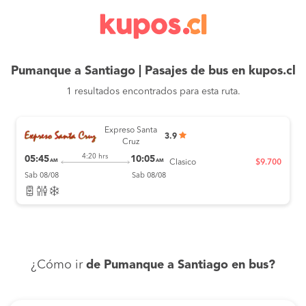
Pumanque a Santiago | Pasajes de bus en kupos.cl
1 resultados encontrados para esta ruta.
Expreso Santa
3.9
Cruz
4:20 hrs
05:45
10:05
AM
AM
Clasico
$9.700
Sab 08/08
Sab 08/08
¿Cómo ir
de Pumanque a Santiago en bus?