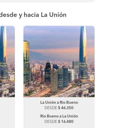
desde y hacia La Unión
Paillaco a Santiago
La Unión a Río Bueno
Pailla
La
DESDE
DESDE
$ 21.120
$ 46.350
DES
D
Santiago a Paillaco
Río Bueno a La Unión
Os
DESDE
DESDE
$ 30.200
$ 16.480
D