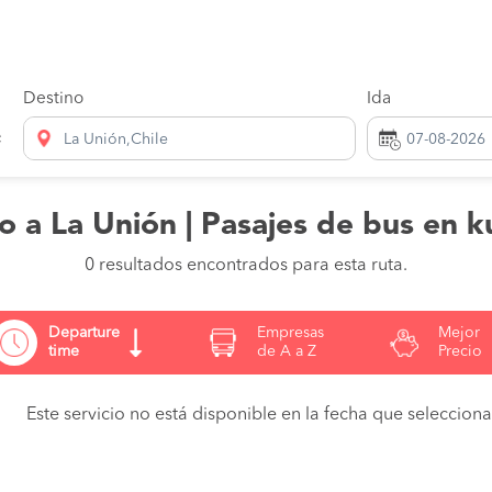
Destino
Ida
La Unión,Chile
co a La Unión | Pasajes de bus en k
0 resultados encontrados para esta ruta.
Departure
Empresas
Mejor
time
de A a Z
Precio
Este servicio no está disponible en la fecha que seleccionas