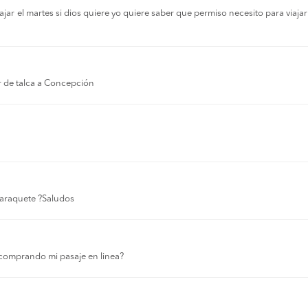
r el martes si dios quiere yo quiere saber que permiso necesito para viajar a
r de talca a Concepción
 laraquete ?Saludos
comprando mi pasaje en linea?