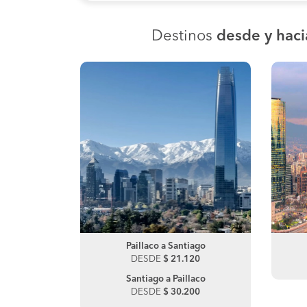
Destinos
desde y haci
aro
Paillaco a Santiago
La Unión a Río Bueno
00
DESDE
DESDE
$ 21.120
$ 46.350
Santiago a Paillaco
Río Bueno a La Unión
DESDE
DESDE
$ 30.200
$ 16.480