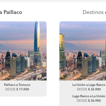
a Paillaco
Destinos
Paillaco a Temuco
La Unión a Osorno
Paillaco a Lautaro
La Unión a Lago Ranco
DESDE
DESDE
$ 17.000
$ 46.350
DESDE
DESDE
$ 17.000
$ 36.900
Osorno a La Unión
Lago Ranco a La Unión
DESDE
$ 46.350
DESDE
$ 36.900