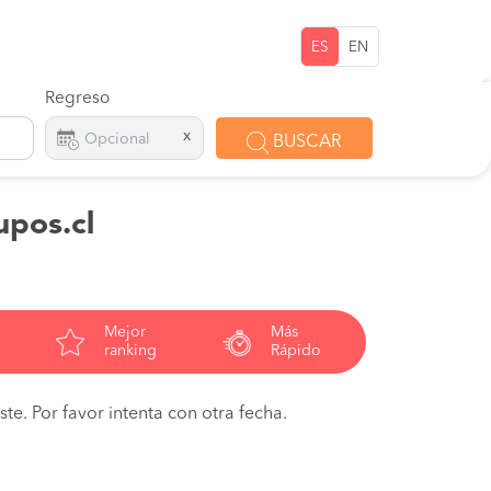
ES
EN
Regreso
x
BUSCAR
upos.cl
Mejor
Más
ranking
Rápido
te. Por favor intenta con otra fecha.