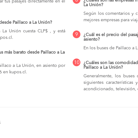
8
¿Cuáles son las empresas m
r tus pasajes directamente en el
La Unión?
Según los comentarios y ca
mejores empresas para viaj
desde Paillaco a La Unión?
a La Unión cuesta CLP$ , y está
9
¿Cuál es el precio del pasa
pos.cl.
asiento?
En los buses de Paillaco a 
s más barato desde Paillaco a La
10
¿Cuáles son las comodidade
illaco a La Unión, en asiento por
Paillaco a La Unión?
6 en kupos.cl.
Generalmente, los buses q
siguientes característica
acondicionado, televisión, c
s