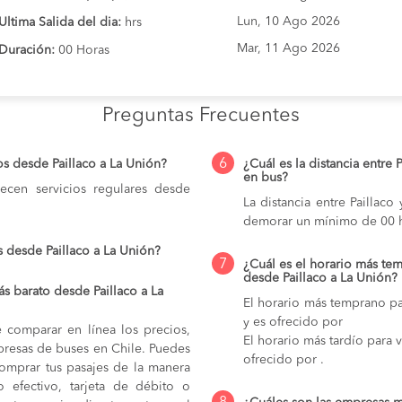
Lun, 10 Ago 2026
Ultima Salida del dia:
hrs
Mar, 11 Ago 2026
Duración:
00 Horas
Preguntas Frecuentes
6
s desde Paillaco a La Unión?
¿Cuál es la distancia entre 
en bus?
cen servicios regulares desde
La distancia entre Paillac
demorar un mínimo de 00 h
 desde Paillaco a La Unión?
7
¿Cuál es el horario más tem
desde Paillaco a La Unión?
s barato desde Paillaco a La
El horario más temprano par
y es ofrecido por
e comparar en línea los precios,
El horario más tardío para v
mpresas de buses en Chile. Puedes
ofrecido por .
comprar tus pasajes de la manera
do efectivo, tarjeta de débito o