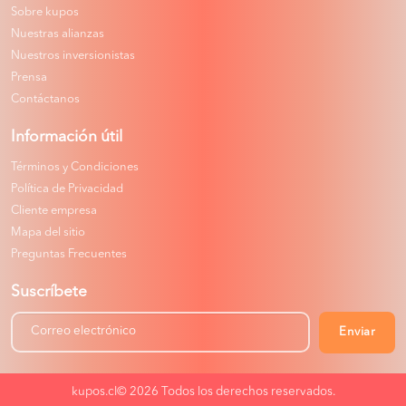
Sobre kupos
Nuestras alianzas
Nuestros inversionistas
Prensa
Contáctanos
Información útil
Términos y Condiciones
Política de Privacidad
Cliente empresa
Mapa del sitio
Preguntas Frecuentes
Suscríbete
Enviar
kupos.cl© 2026
Todos los derechos reservados.