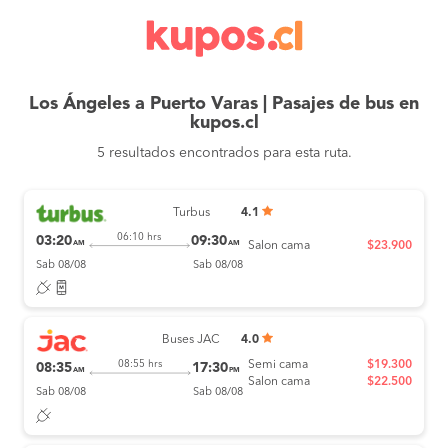
Los Ángeles a Puerto Varas | Pasajes de bus en
kupos.cl
5 resultados encontrados para esta ruta.
Turbus
4.1
06:10 hrs
03:20
09:30
AM
AM
Salon cama
$23.900
Sab 08/08
Sab 08/08
Buses JAC
4.0
Semi cama
$19.300
08:55 hrs
08:35
17:30
AM
PM
Salon cama
$22.500
Sab 08/08
Sab 08/08