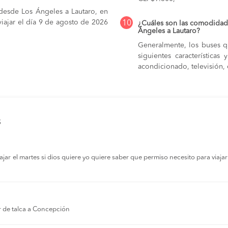
 desde Los Ángeles a Lautaro, en
iajar el día 9 de agosto de 2026
10
¿Cuáles son las comodidade
Ángeles a Lautaro?
Generalmente, los buses q
siguientes característica
acondicionado, televisión, c
s
r el martes si dios quiere yo quiere saber que permiso necesito para viajar a
r de talca a Concepción