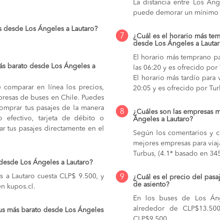
La distancia entre Los Án
puede demorar un mínimo 
s desde Los Ángeles a Lautaro?
7
¿Cuál es el horario más tem
desde Los Ángeles a Lauta
El horario más temprano pa
ás barato desde Los Ángeles a
las 06:20 y es ofrecido por
El horario más tardío para 
e comparar en línea los precios,
20:05 y es ofrecido por Tur
mpresas de buses en Chile. Puedes
comprar tus pasajes de la manera
8
¿Cuáles son las empresas m
do efectivo, tarjeta de débito o
Ángeles a Lautaro?
r tus pasajes directamente en el
Según los comentarios y ca
mejores empresas para viaj
Turbus, (4.1* basado en 345
 desde Los Ángeles a Lautaro?
s a Lautaro cuesta CLP$ 9.500, y
9
¿Cuál es el precio del pasa
de asiento?
en kupos.cl.
En los buses de Los Án
alrededor de CLP$13.50
us más barato desde Los Ángeles
CLP$9.500,