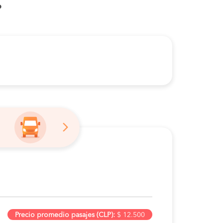
?
Precio promedio pasajes (CLP):
$ 12.500