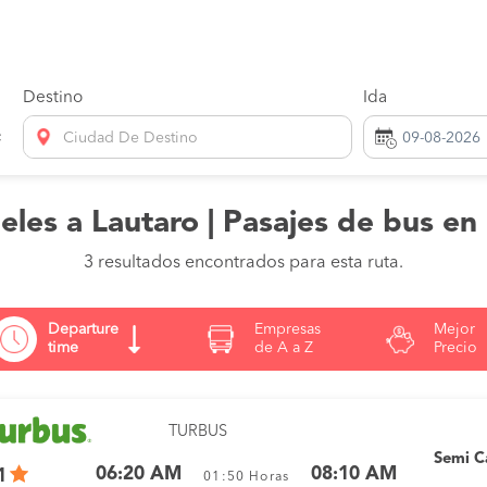
Destino
Ida
Ciudad De Destino
les a Lautaro | Pasajes de bus en
3 resultados encontrados para esta ruta.
Departure
Empresas
Mejor
time
de A a Z
Precio
TURBUS
Semi 
06:20 AM
08:10 AM
1
01:50
Horas