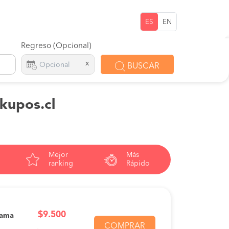
ES
EN
Regreso (Opcional)
x
BUSCAR
 kupos.cl
Mejor
Más
ranking
Rápido
$9.500
Cama
COMPRAR