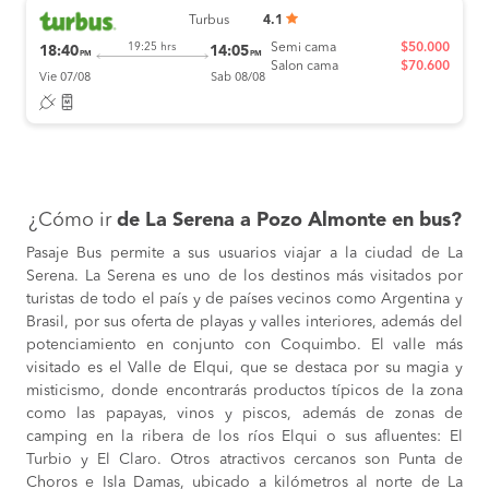
Turbus
4.1
Semi cama
$50.000
19:25 hrs
18:40
14:05
PM
PM
Salon cama
$70.600
Vie 07/08
Sab 08/08
¿Cómo ir
de La Serena a Pozo Almonte en bus?
Pasaje Bus permite a sus usuarios viajar a la ciudad de La
Serena. La Serena es uno de los destinos más visitados por
turistas de todo el país y de países vecinos como Argentina y
Brasil, por sus oferta de playas y valles interiores, además del
potenciamiento en conjunto con Coquimbo. El valle más
visitado es el Valle de Elqui, que se destaca por su magia y
misticismo, donde encontrarás productos típicos de la zona
como las papayas, vinos y piscos, además de zonas de
camping en la ribera de los ríos Elqui o sus afluentes: El
Turbio y El Claro. Otros atractivos cercanos son Punta de
Choros e Isla Damas, ubicado a kilómetros al norte de La