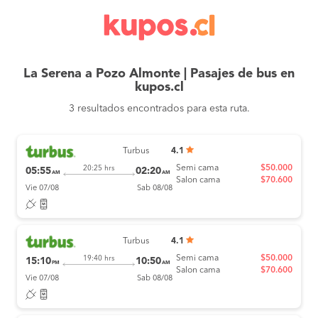
La Serena a Pozo Almonte | Pasajes de bus en
kupos.cl
3 resultados encontrados para esta ruta.
Turbus
4.1
Semi cama
$50.000
20:25 hrs
05:55
02:20
AM
AM
Salon cama
$70.600
Vie 07/08
Sab 08/08
Turbus
4.1
Semi cama
$50.000
19:40 hrs
15:10
10:50
PM
AM
Salon cama
$70.600
Vie 07/08
Sab 08/08