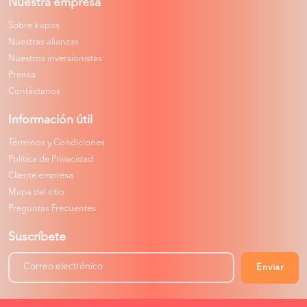
Nuestra empresa
Sobre kupos
Nuestras alianzas
Nuestros inversionistas
Prensa
Contáctanos
Información útil
Términos y Condiciones
Política de Privacidad
Cliente empresa
Mapa del sitio
Preguntas Frecuentes
Suscríbete
Enviar