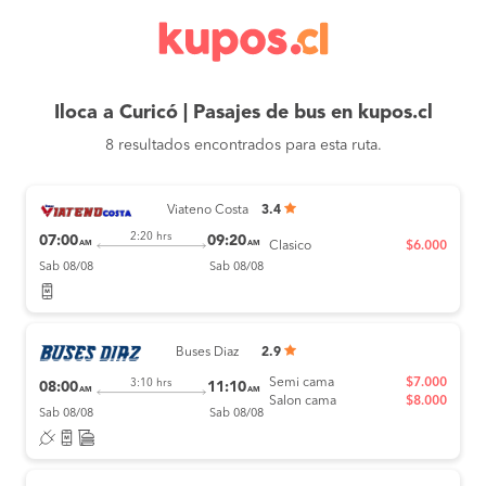
Iloca a Curicó | Pasajes de bus en kupos.cl
8 resultados encontrados para esta ruta.
Viateno Costa
3.4
2:20 hrs
07:00
09:20
AM
AM
Clasico
$6.000
Sab 08/08
Sab 08/08
Buses Diaz
2.9
Semi cama
$7.000
3:10 hrs
08:00
11:10
AM
AM
Salon cama
$8.000
Sab 08/08
Sab 08/08