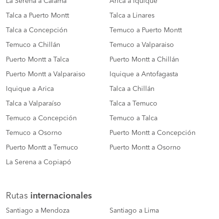
La Serena a Calama
Arica a Iquique
Talca a Puerto Montt
Talca a Linares
Talca a Concepción
Temuco a Puerto Montt
Temuco a Chillán
Temuco a Valparaiso
Puerto Montt a Talca
Puerto Montt a Chillán
Puerto Montt a Valparaiso
Iquique a Antofagasta
Iquique a Arica
Talca a Chillán
Talca a Valparaíso
Talca a Temuco
Temuco a Concepción
Temuco a Talca
Temuco a Osorno
Puerto Montt a Concepción
Puerto Montt a Temuco
Puerto Montt a Osorno
La Serena a Copiapó
Rutas
internacionales
Santiago a Mendoza
Santiago a Lima