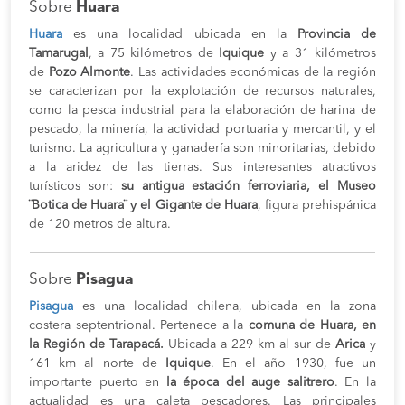
Sobre
Huara
Huara
es una localidad ubicada en la
Provincia de
Tamarugal
, a 75 kilómetros de
Iquique
y a 31 kilómetros
de
Pozo Almonte
. Las actividades económicas de la región
se caracterizan por la explotación de recursos naturales,
como la pesca industrial para la elaboración de harina de
pescado, la minería, la actividad portuaria y mercantil, y el
turismo. La agricultura y ganadería son minoritarias, debido
a la aridez de las tierras. Sus interesantes atractivos
turísticos son:
su antigua estación ferroviaria, el Museo
¨Botica de Huara¨ y el Gigante de Huara
, figura prehispánica
de 120 metros de altura.
Sobre
Pisagua
Pisagua
es una localidad chilena, ubicada en la zona
costera septentrional. Pertenece a la
comuna de Huara, en
la Región de Tarapacá.
Ubicada a 229 km al sur de
Arica
y
161 km al norte de
Iquique
. En el año 1930, fue un
importante puerto en
la época del auge salitrero
. En la
actualidad es una caleta pescadores. Las principales