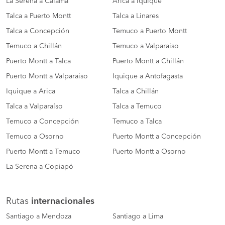
La Serena a Calama
Arica a Iquique
Talca a Puerto Montt
Talca a Linares
Talca a Concepción
Temuco a Puerto Montt
Temuco a Chillán
Temuco a Valparaiso
Puerto Montt a Talca
Puerto Montt a Chillán
Puerto Montt a Valparaiso
Iquique a Antofagasta
Iquique a Arica
Talca a Chillán
Talca a Valparaíso
Talca a Temuco
Temuco a Concepción
Temuco a Talca
Temuco a Osorno
Puerto Montt a Concepción
Puerto Montt a Temuco
Puerto Montt a Osorno
La Serena a Copiapó
Rutas
internacionales
Santiago a Mendoza
Santiago a Lima