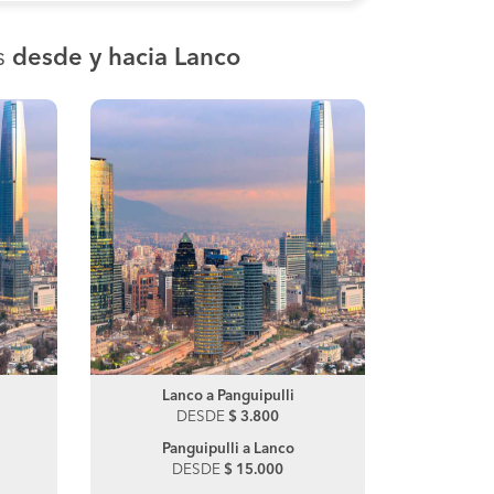
s
desde y hacia Lanco
Freire a Valdivia
Lanco a Panguipulli
Freire
Lan
DESDE
DESDE
$ 7.000
$ 3.800
DES
D
Valdivia a Freire
Panguipulli a Lanco
Santia
Cho
DESDE
DESDE
$ 7.300
$ 15.000
DES
D