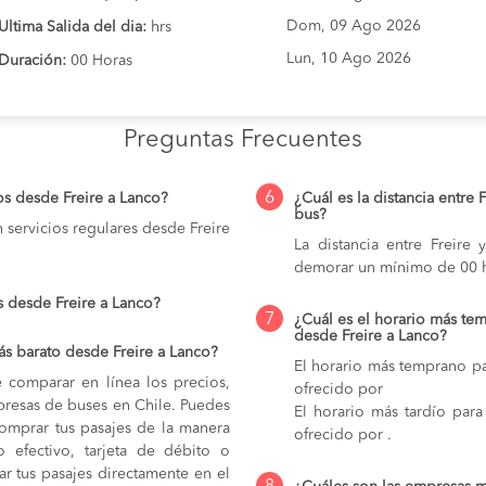
Dom, 09 Ago 2026
Ultima Salida del dia:
hrs
Lun, 10 Ago 2026
Duración:
00 Horas
Preguntas Frecuentes
6
os desde Freire a Lanco?
¿Cuál es la distancia entre 
bus?
servicios regulares desde Freire
La distancia entre Freir
demorar un mínimo de 00 h
s desde Freire a Lanco?
7
¿Cuál es el horario más tem
desde Freire a Lanco?
s barato desde Freire a Lanco?
El horario más temprano par
e comparar en línea los precios,
ofrecido por
mpresas de buses en Chile. Puedes
El horario más tardío para
comprar tus pasajes de la manera
ofrecido por .
do efectivo, tarjeta de débito o
r tus pasajes directamente en el