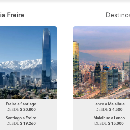
ia Freire
Destino
Freire a Santiago
Lanco a Choshuenco
Freire a Victoria
Lanco a Malalhue
DESDE
DESDE
$ 20.800
$ 12.000
DESDE
DESDE
$ 6.500
$ 4.500
Santiago a Freire
Choshuenco a Lanco
Malalhue a Lanco
DESDE
DESDE
$ 19.260
$ 15.000
DESDE
$ 15.000