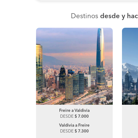
Destinos
desde y hac
ria
Freire a Valdivia
Lanco a Panguipulli
00
DESDE
DESDE
$ 7.000
$ 3.800
Valdivia a Freire
Panguipulli a Lanco
DESDE
DESDE
$ 7.300
$ 15.000