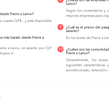
8
¿Cuáles son las empresas m
Lanco?
Según los comentarios y ca
desde Freire a Lanco?
mejores empresas para viaj
o cuesta CLP$ , y está disponible
9
¿Cuál es el precio del pasa
asiento?
s más barato desde Freire a
En los buses de Freire a La
eire a Lanco, en asiento por CLP
10
¿Cuáles son las comodidade
 kupos.cl.
Freire a Lanco?
Generalmente, los buses
siguientes característica
acondicionado, televisión, c
s