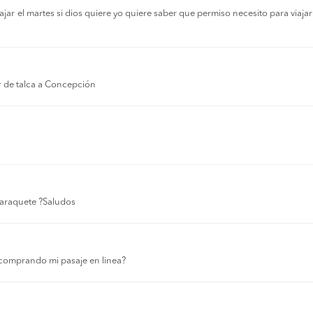
r el martes si dios quiere yo quiere saber que permiso necesito para viajar a
r de talca a Concepción
 laraquete ?Saludos
comprando mi pasaje en linea?