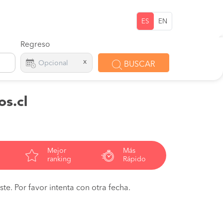
ES
EN
Regreso
x
BUSCAR
os.cl
Mejor
Más
ranking
Rápido
te. Por favor intenta con otra fecha.