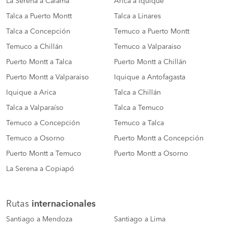
La Serena a Calama
Arica a Iquique
Talca a Puerto Montt
Talca a Linares
Talca a Concepción
Temuco a Puerto Montt
Temuco a Chillán
Temuco a Valparaiso
Puerto Montt a Talca
Puerto Montt a Chillán
Puerto Montt a Valparaiso
Iquique a Antofagasta
Iquique a Arica
Talca a Chillán
Talca a Valparaíso
Talca a Temuco
Temuco a Concepción
Temuco a Talca
Temuco a Osorno
Puerto Montt a Concepción
Puerto Montt a Temuco
Puerto Montt a Osorno
La Serena a Copiapó
Rutas
internacionales
Santiago a Mendoza
Santiago a Lima