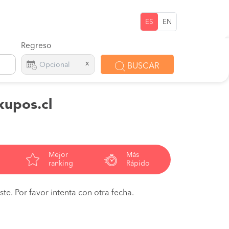
ES
EN
Regreso
x
BUSCAR
kupos.cl
Mejor
Más
ranking
Rápido
te. Por favor intenta con otra fecha.