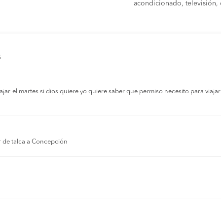
acondicionado, televisión, c
s
r el martes si dios quiere yo quiere saber que permiso necesito para viajar a
r de talca a Concepción