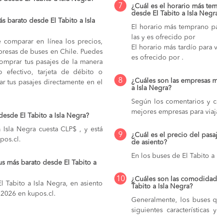
7
¿Cuál es el horario más tem
desde El Tabito a Isla Negr
 barato desde El Tabito a Isla
El horario más temprano pa
las y es ofrecido por
e comparar en línea los precios,
El horario más tardío para v
mpresas de buses en Chile. Puedes
es ofrecido por .
comprar tus pasajes de la manera
do efectivo, tarjeta de débito o
8
¿Cuáles son las empresas m
r tus pasajes directamente en el
a Isla Negra?
Según los comentarios y ca
mejores empresas para viaja
desde El Tabito a Isla Negra?
 Isla Negra cuesta CLP$ , y está
9
¿Cuál es el precio del pasa
pos.cl.
de asiento?
En los buses de El Tabito a
s más barato desde El Tabito a
10
¿Cuáles son las comodidade
 Tabito a Isla Negra, en asiento
Tabito a Isla Negra?
e 2026 en kupos.cl.
Generalmente, los buses qu
siguientes característica