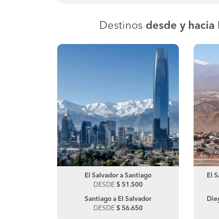
Destinos
desde y hacia 
 De Oro
El Salvador a Santiago
Puerto Varas a Osorno
El 
10
DESDE
DESDE
$ 51.500
$ 46.350
alvador
Santiago a El Salvador
Die
00
DESDE
$ 56.650