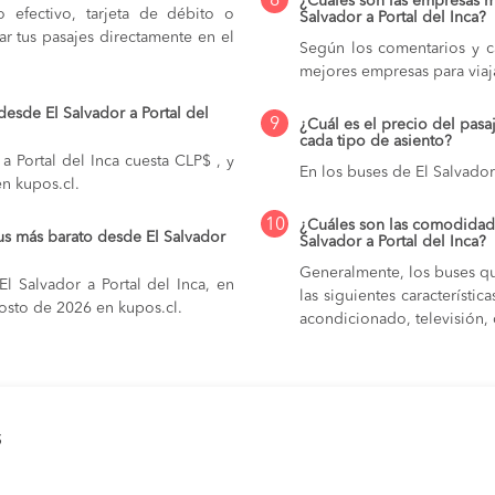
8
¿Cuáles son las empresas m
do efectivo, tarjeta de débito o
Salvador a Portal del Inca?
r tus pasajes directamente en el
Según los comentarios y ca
mejores empresas para viaja
esde El Salvador a Portal del
9
¿Cuál es el precio del pasa
cada tipo de asiento?
a Portal del Inca cuesta CLP$ , y
En los buses de El Salvador 
en kupos.cl.
10
¿Cuáles son las comodidade
us más barato desde El Salvador
Salvador a Portal del Inca?
Generalmente, los buses que
l Salvador a Portal del Inca, en
las siguientes característi
gosto de 2026 en kupos.cl.
acondicionado, televisión, c
s