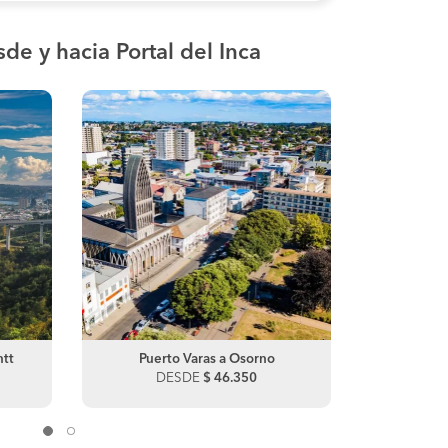
de y hacia Portal del Inca
ntt
El Salvador a Santiago
Puerto Varas a Osorno
El Salvador 
Puert
DESDE
DESDE
$ 51.500
$ 46.350
DES
D
Santiago a El Salvador
Diego de Alm
DESDE
$ 56.650
DES