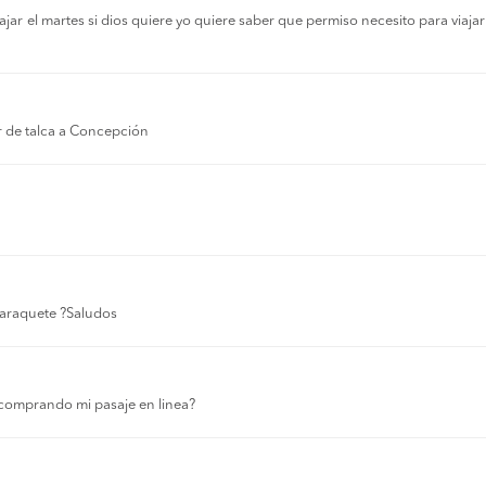
r el martes si dios quiere yo quiere saber que permiso necesito para viajar a
r de talca a Concepción
 laraquete ?Saludos
comprando mi pasaje en linea?