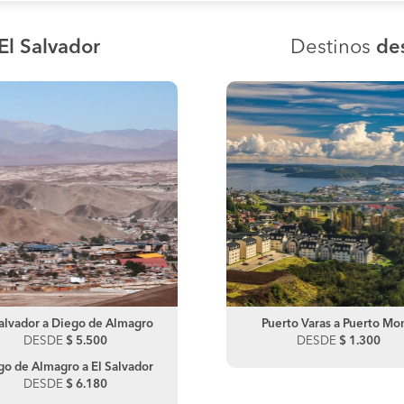
El Salvador
Destinos
des
Salvador a Diego de Almagro
Puerto Varas a Frutillar
El Salvador a Inca De Oro
Puerto Varas a Puerto Mo
DESDE
DESDE
$ 5.500
$ 46.350
DESDE
DESDE
$ 7.210
$ 1.300
go de Almagro a El Salvador
Inca De Oro a El Salvador
DESDE
$ 6.180
DESDE
$ 10.300