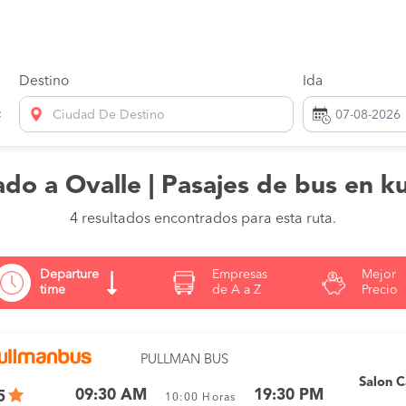
Destino
Ida
Ciudad De Destino
ado a Ovalle | Pasajes de bus en k
4 resultados encontrados para esta ruta.
Departure
Empresas
Mejor
time
de A a Z
Precio
PULLMAN BUS
Salon 
09:30 AM
19:30 PM
5
10:00
Horas