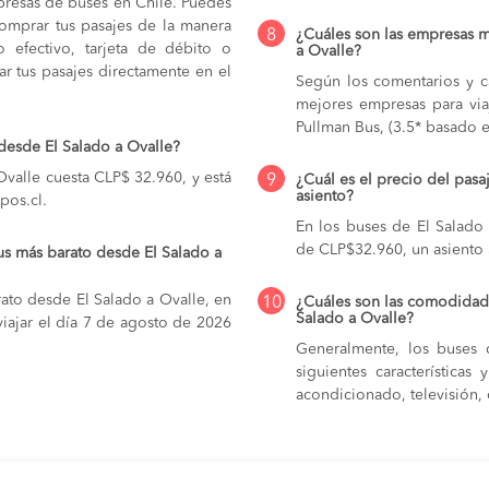
mpresas de buses en Chile. Puedes
comprar tus pasajes de la manera
8
¿Cuáles son las empresas m
do efectivo, tarjeta de débito o
a Ovalle?
r tus pasajes directamente en el
Según los comentarios y ca
mejores empresas para via
Pullman Bus, (3.5* basado e
desde El Salado a Ovalle?
Ovalle cuesta CLP$ 32.960, y está
9
¿Cuál es el precio del pasa
asiento?
pos.cl.
En los buses de El Salado
de CLP$32.960,
un asiento
us más barato desde El Salado a
ato desde El Salado a Ovalle, en
10
¿Cuáles son las comodidade
Salado a Ovalle?
iajar el día 7 de agosto de 2026
Generalmente, los buses 
siguientes característica
acondicionado, televisión, c