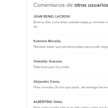
Comentarios de
otros usuario
JEAN RENEL LACROIX
Buenos días como estas ustedes wega yo necesito viaja
ias
Katerine Morales
Necesito saber que permisos piden para poder viaja
Oswaldo Guevara
Falta buse para los andes
Alejandro Cerna
Hola consulta. Un bus que parta , de santiago hacia
ALBERTINA Yáñez
Hola,como puedo aplicar mi descuento como socia 