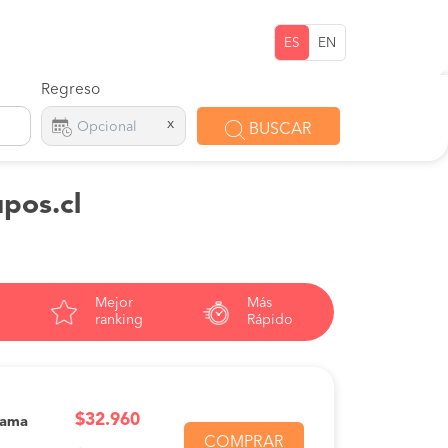
ES
EN
Regreso
x
BUSCAR
upos.cl
Mejor
Más
ranking
Rápido
$32.960
Cama
COMPRAR