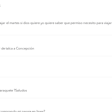
s
r el martes si dios quiere yo quiere saber que permiso necesito para viajar a
r de talca a Concepción
 laraquete ?Saludos
comprando mi pasaje en linea?