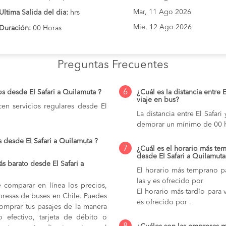
Mar, 11 Ago 2026
Ultima Salida del dia:
hrs
Mie, 12 Ago 2026
Duración:
00 Horas
Preguntas Frecuentes
6
s desde El Safari a Quilamuta ?
¿Cuál es la distancia entre 
viaje en bus?
en servicios regulares desde El
La distancia entre El Safar
demorar un mínimo de 00 h
 desde El Safari a Quilamuta ?
7
¿Cuál es el horario más tem
desde El Safari a Quilamuta
 barato desde El Safari a
El horario más temprano pa
las y es ofrecido por
e comparar en línea los precios,
El horario más tardío para v
mpresas de buses en Chile. Puedes
es ofrecido por .
comprar tus pasajes de la manera
do efectivo, tarjeta de débito o