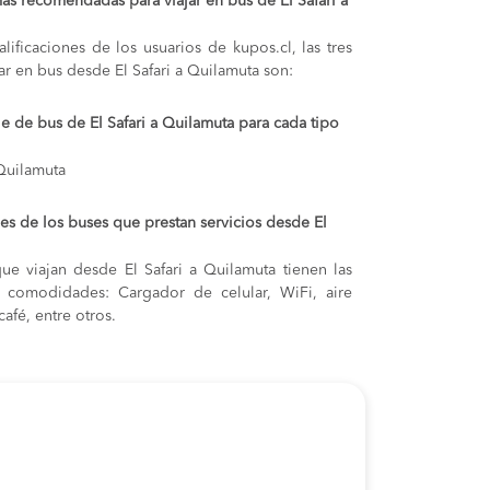
ás recomendadas para viajar en bus de El Safari a
lificaciones de los usuarios de kupos.cl, las tres
r en bus desde El Safari a Quilamuta son:
je de bus de El Safari a Quilamuta para cada tipo
 Quilamuta
s de los buses que prestan servicios desde El
ue viajan desde El Safari a Quilamuta tienen las
s y comodidades: Cargador de celular, WiFi, aire
afé, entre otros.