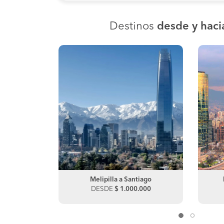
Destinos
desde y hacia
agasta
Melipilla a Santiago
Quirihue a San Javier
00
DESDE
DESDE
$ 1.000.000
$ 10.720