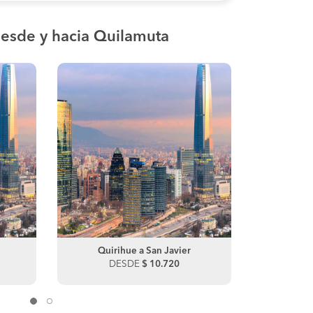
esde y hacia Quilamuta
Melipilla a Santiago
Quirihue a San Javier
Melipilla
Qui
DESDE
DESDE
$ 1.000.000
$ 10.720
DES
D