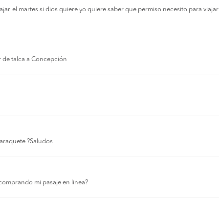
r el martes si dios quiere yo quiere saber que permiso necesito para viajar a
r de talca a Concepción
 laraquete ?Saludos
comprando mi pasaje en linea?