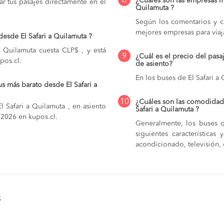
8
¿Cuáles son las empresas m
r tus pasajes directamente en el
Quilamuta ?
Según los comentarios y ca
mejores empresas para viaja
desde El Safari a Quilamuta ?
a Quilamuta cuesta CLP$ , y está
9
¿Cuál es el precio del pasa
pos.cl.
de asiento?
En los buses de El Safari a
s más barato desde El Safari a
10
¿Cuáles son las comodidade
 Safari a Quilamuta , en asiento
Safari a Quilamuta ?
e 2026 en kupos.cl.
Generalmente, los buses q
siguientes característica
acondicionado, televisión, c
s