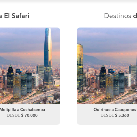
 El Safari
Destinos
d
Melipilla a Cochabamba
Quirihue a Santiago
Melipilla a Antofagasta
Quirihue a Cauquenes
DESDE
DESDE
$ 70.000
$ 18.220
DESDE
DESDE
$ 35.000
$ 5.360