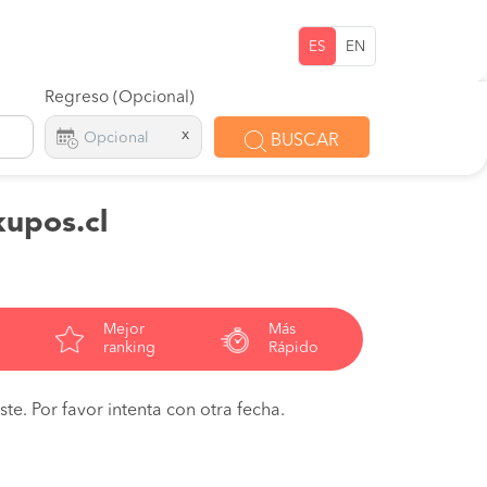
ES
EN
Regreso (Opcional)
x
BUSCAR
kupos.cl
Mejor
Más
ranking
Rápido
te. Por favor intenta con otra fecha.