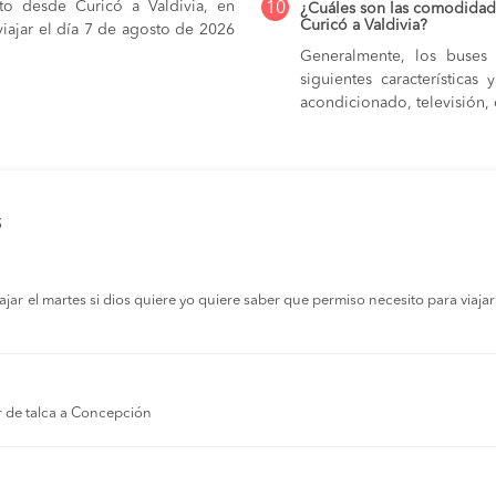
to desde Curicó a Valdivia, en
10
¿Cuáles son las comodidade
Curicó a Valdivia?
iajar el día 7 de agosto de 2026
Generalmente, los buses 
siguientes característica
acondicionado, televisión, c
s
r el martes si dios quiere yo quiere saber que permiso necesito para viajar a
r de talca a Concepción