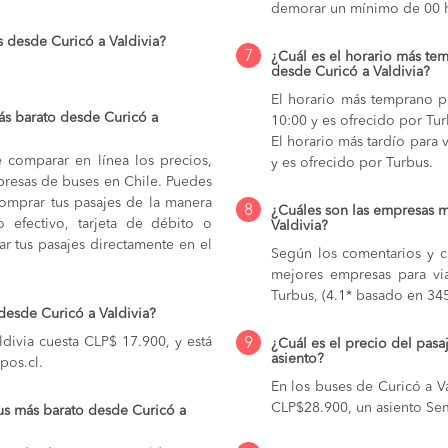
demorar un mínimo de 00 h
 desde Curicó a Valdivia?
7
¿Cuál es el horario más tem
desde Curicó a Valdivia?
El horario más temprano pa
ás barato desde Curicó a
10:00 y es ofrecido por Tu
El horario más tardío para v
e comparar en línea los precios,
y es ofrecido por Turbus.
mpresas de buses en Chile. Puedes
comprar tus pasajes de la manera
8
¿Cuáles son las empresas m
do efectivo, tarjeta de débito o
Valdivia?
r tus pasajes directamente en el
Según los comentarios y ca
mejores empresas para via
Turbus, (4.1* basado en 345
desde Curicó a Valdivia?
divia cuesta CLP$ 17.900, y está
9
¿Cuál es el precio del pasa
asiento?
pos.cl.
En los buses de Curicó a V
CLP$28.900,
un asiento Se
us más barato desde Curicó a