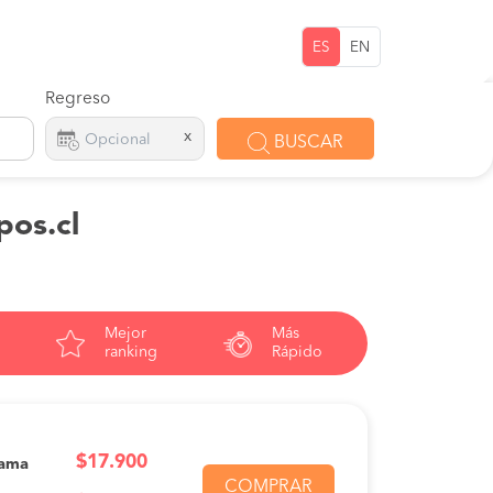
ES
EN
Regreso
x
BUSCAR
pos.cl
Mejor
Más
ranking
Rápido
$17.900
Cama
COMPRAR