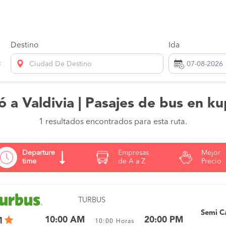
Destino
Ida
Ciudad De Destino
ó a Valdivia | Pasajes de bus en ku
1 resultados encontrados para esta ruta.
Departure
Empresas
Mejor
time
de A a Z
Precio
TURBUS
Semi 
10:00 AM
20:00 PM
1
10:00
Horas