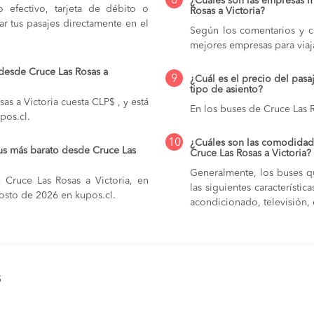
8
¿Cuáles son las empresas m
do efectivo, tarjeta de débito o
Rosas a Victoria?
r tus pasajes directamente en el
Según los comentarios y ca
mejores empresas para viaj
 desde Cruce Las Rosas a
9
¿Cuál es el precio del pasa
tipo de asiento?
as a Victoria cuesta CLP$ , y está
En los buses de Cruce Las R
pos.cl.
10
¿Cuáles son las comodidade
us más barato desde Cruce Las
Cruce Las Rosas a Victoria?
Generalmente, los buses qu
 Cruce Las Rosas a Victoria, en
las siguientes característi
gosto de 2026 en kupos.cl.
acondicionado, televisión, c
s