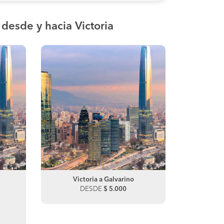
s
desde y hacia Victoria
Victoria a Galvarino
Vict
DESDE
$ 5.000
Cura