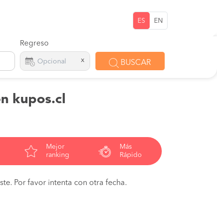
ES
EN
Regreso
x
BUSCAR
en kupos.cl
Mejor
Más
ranking
Rápido
te. Por favor intenta con otra fecha.