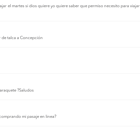
r el martes si dios quiere yo quiere saber que permiso necesito para viajar a
r de talca a Concepción
 laraquete ?Saludos
comprando mi pasaje en linea?