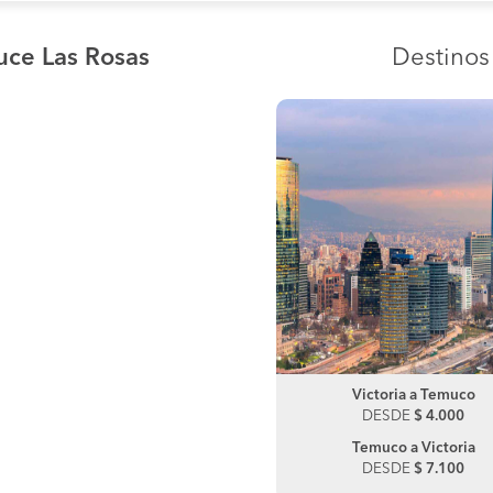
uce Las Rosas
Destino
Victoria a Curacautín
Victoria a Temuco
DESDE
$ 4.000
DESDE
$ 4.000
Curacautín a Victoria
Temuco a Victoria
DESDE
$ 4.800
DESDE
$ 7.100