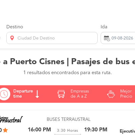
Destino
Ida
Ciudad De Destino
a Puerto Cisnes | Pasajes de bus 
1 resultados encontrados para esta ruta.
Departure
Empresas
Mejor
time
de A a Z
Precio
BUSES TERRAUSTRAL
16:00 PM
19:30 PM
0
3:30
Horas
Ejecuti