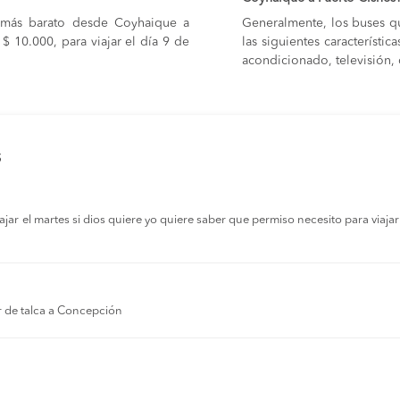
s más barato desde Coyhaique a
Generalmente, los buses q
$ 10.000, para viajar el día 9 de
las siguientes característi
acondicionado, televisión, c
s
r el martes si dios quiere yo quiere saber que permiso necesito para viajar a
r de talca a Concepción