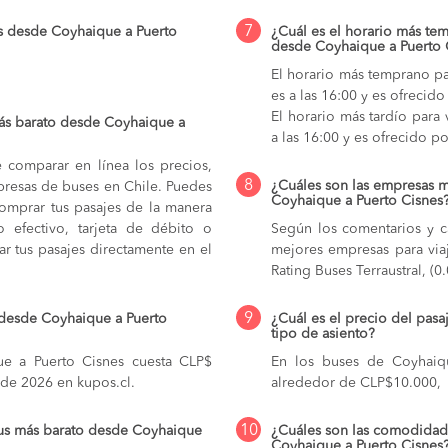
7
s desde Coyhaique a Puerto
¿Cuál es el horario más tem
desde Coyhaique a Puerto 
El horario más temprano pa
es a las 16:00 y es ofrecido
El horario más tardío para
ás barato desde Coyhaique a
a las 16:00 y es ofrecido po
e comparar en línea los precios,
8
¿Cuáles son las empresas 
mpresas de buses en Chile. Puedes
Coyhaique a Puerto Cisnes
comprar tus pasajes de la manera
do efectivo, tarjeta de débito o
Según los comentarios y ca
r tus pasajes directamente en el
mejores empresas para via
Rating Buses Terraustral, (0
9
 desde Coyhaique a Puerto
¿Cuál es el precio del pas
tipo de asiento?
e a Puerto Cisnes cuesta CLP$
En los buses de Coyhaiq
 de 2026 en kupos.cl.
alrededor de CLP$10.000,
10
bus más barato desde Coyhaique
¿Cuáles son las comodidade
Coyhaique a Puerto Cisnes