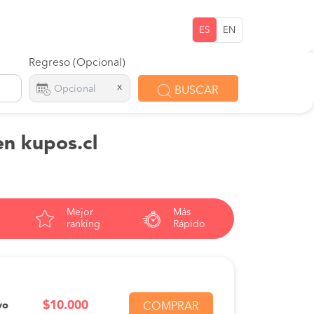
ES
EN
Regreso (Opcional)
x
BUSCAR
en kupos.cl
Mejor
Más
ranking
Rápido
$10.000
vo
COMPRAR