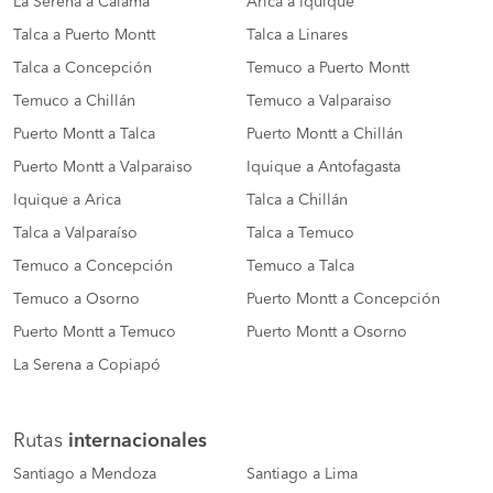
La Serena a Calama
Arica a Iquique
Talca a Puerto Montt
Talca a Linares
Talca a Concepción
Temuco a Puerto Montt
Temuco a Chillán
Temuco a Valparaiso
Puerto Montt a Talca
Puerto Montt a Chillán
Puerto Montt a Valparaiso
Iquique a Antofagasta
Iquique a Arica
Talca a Chillán
Talca a Valparaíso
Talca a Temuco
Temuco a Concepción
Temuco a Talca
Temuco a Osorno
Puerto Montt a Concepción
Puerto Montt a Temuco
Puerto Montt a Osorno
La Serena a Copiapó
Rutas
internacionales
Santiago a Mendoza
Santiago a Lima