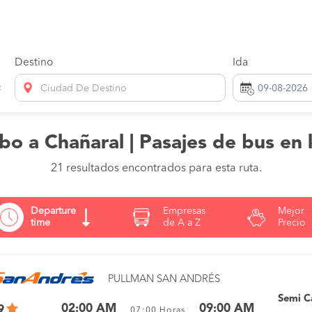
Destino
Ida
Ciudad De Destino
o a Chañaral | Pasajes de bus en 
21 resultados encontrados para esta ruta.
Departure
Empresas
Mejor
time
de A a Z
Precio
PULLMAN SAN ANDRÉS
Semi 
02:00 AM
09:00 AM
9
07:00
Horas