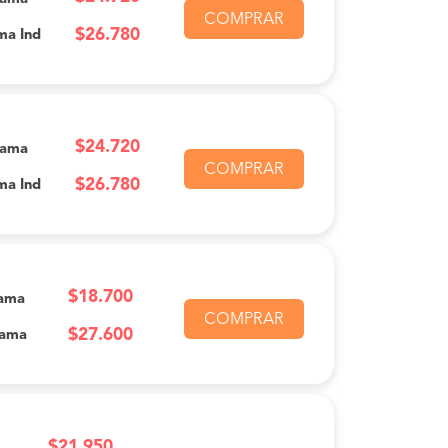
COMPRAR
$26.780
ma Ind
$24.720
Cama
COMPRAR
$26.780
ma Ind
$18.700
ama
COMPRAR
$27.600
Cama
$21.950