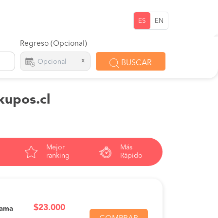
ES
EN
Regreso (Opcional)
x
BUSCAR
kupos.cl
Mejor
Más
ranking
Rápido
$23.000
Cama