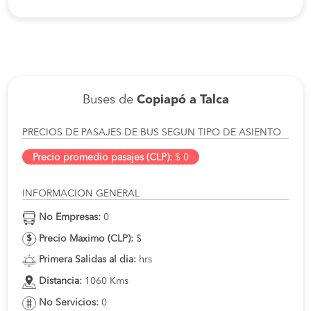
Buses de
Copiapó a Talca
PRECIOS DE PASAJES DE BUS SEGUN TIPO DE ASIENTO
Precio promedio pasajes (CLP):
$ 0
INFORMACION GENERAL
No Empresas:
0
Precio Maximo (CLP):
$
Primera Salidas al dia:
hrs
Distancia:
1060 Kms
No Servicios:
0