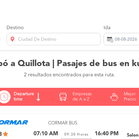
Destino
Ida
Ciudad De Destino
ó a Quillota | Pasajes de bus en k
2 resultados encontrados para esta ruta.
Departure
Empresas
Mejor
time
de A a Z
Precio
CORMAR BUS
07:10 AM
16:40 PM
3
09:30
Horas
Salo