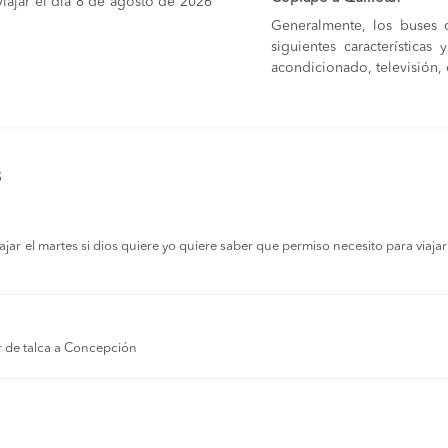
iajar el día 8 de agosto de 2026
Generalmente, los buses 
siguientes característica
acondicionado, televisión, c
s
r el martes si dios quiere yo quiere saber que permiso necesito para viajar a
r de talca a Concepción