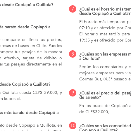
s desde Copiapó a Quillota?
7
¿Cuál es el horario más tem
desde Copiapó a Quillota?
El horario más temprano pa
ás barato desde Copiapó a
07:10 y es ofrecido por Co
El horario más tardío para
e comparar en línea los precios,
19:35 y es ofrecido por Co
mpresas de buses en Chile. Puedes
comprar tus pasajes de la manera
8
¿Cuáles son las empresas 
do efectivo, tarjeta de débito o
a Quillota?
r tus pasajes directamente en el
Según los comentarios y ca
mejores empresas para via
Cormar Bus, (4.3* basado en
 desde Copiapó a Quillota?
 Quillota cuesta CLP$ 39.000, y
9
¿Cuál es el precio del pas
de asiento?
en kupos.cl.
En los buses de Copiapó a
de CLP$39.000,
bus más barato desde Copiapó a
ato desde Copiapó a Quillota, en
10
¿Cuáles son las comodidade
Copiapó a Quillota?