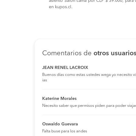
asiento Salon cama por CLP $ 39.000, para v
en kupos.cl.
Comentarios de
otros usuario
JEAN RENEL LACROIX
Buenos días como estas ustedes wega yo necesito viaja
ias
Katerine Morales
Necesito saber que permisos piden para poder viaja
Oswaldo Guevara
Falta buse para los andes