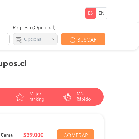
ES
EN
Regreso (Opcional)
x
BUSCAR
upos.cl
Mejor
Más
ranking
Rápido
$39.000
n Cama
COMPRAR