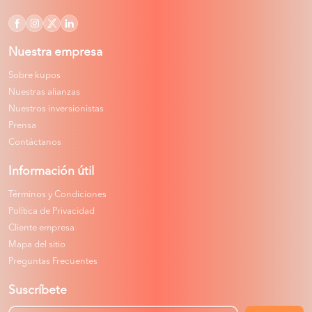
Nuestra empresa
Sobre kupos
Nuestras alianzas
Nuestros inversionistas
Prensa
Contáctanos
Información útil
Términos y Condiciones
Política de Privacidad
Cliente empresa
Mapa del sitio
Preguntas Frecuentes
Suscríbete