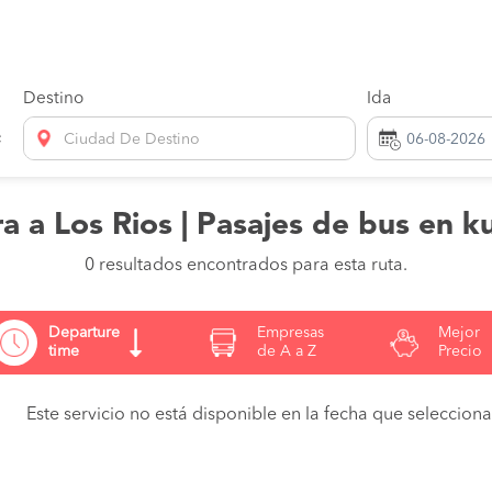
Destino
Ida
Ciudad De Destino
a a Los Rios | Pasajes de bus en k
0 resultados encontrados para esta ruta.
Departure
Empresas
Mejor
time
de A a Z
Precio
Este servicio no está disponible en la fecha que seleccionas