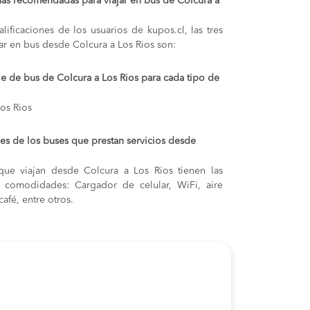
ás recomendadas para viajar en bus de Colcura a
lificaciones de los usuarios de kupos.cl, las tres
ar en bus desde Colcura a Los Rios son:
je de bus de Colcura a Los Rios para cada tipo de
Los Rios
s de los buses que prestan servicios desde
que viajan desde Colcura a Los Rios tienen las
s y comodidades: Cargador de celular, WiFi, aire
afé, entre otros.