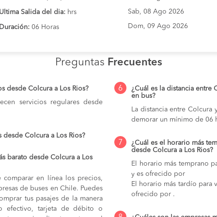
Sab, 08 Ago 2026
Ultima Salida del dia:
hrs
Dom, 09 Ago 2026
Duración:
06 Horas
Preguntas
Frecuentes
6
os desde Colcura a Los Rios?
¿Cuál es la distancia entre 
en bus?
cen servicios regulares desde
La distancia entre Colcura
demorar un mínimo de 06 h
s desde Colcura a Los Rios?
7
¿Cuál es el horario más tem
desde Colcura a Los Rios?
s barato desde Colcura a Los
El horario más temprano pa
y es ofrecido por
e comparar en línea los precios,
El horario más tardío para v
mpresas de buses en Chile. Puedes
ofrecido por .
comprar tus pasajes de la manera
do efectivo, tarjeta de débito o