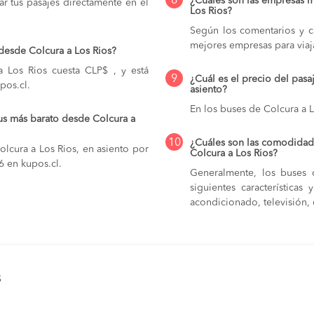
8
¿Cuáles son las empresas m
r tus pasajes directamente en el
Los Rios?
Según los comentarios y ca
mejores empresas para viaj
desde Colcura a Los Rios?
 Los Rios cuesta CLP$ , y está
9
¿Cuál es el precio del pasa
pos.cl.
asiento?
En los buses de Colcura a 
us más barato desde Colcura a
10
¿Cuáles son las comodidade
lcura a Los Rios, en asiento por
Colcura a Los Rios?
6 en kupos.cl.
Generalmente, los buses 
siguientes característica
acondicionado, televisión, c
s