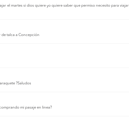
r el martes si dios quiere yo quiere saber que permiso necesito para viajar a
r de talca a Concepción
 laraquete ?Saludos
comprando mi pasaje en linea?