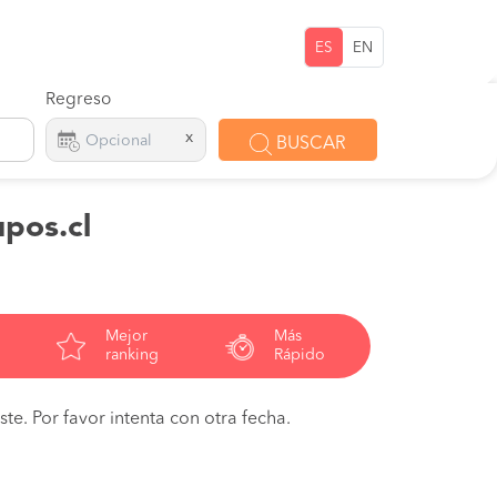
ES
EN
Regreso
x
BUSCAR
upos.cl
Mejor
Más
ranking
Rápido
te. Por favor intenta con otra fecha.