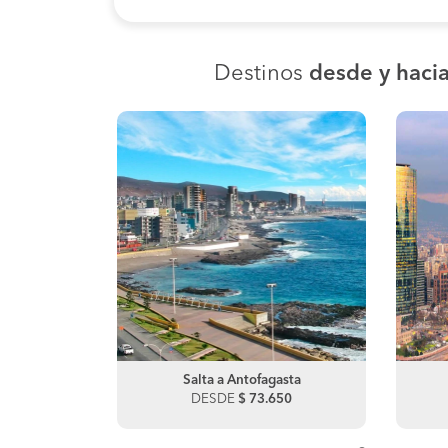
Destinos
desde y hacia
e Atacama
Salta a Antofagasta
Salta a Jujuy
40
DESDE
DESDE
$ 73.650
$ 56.140