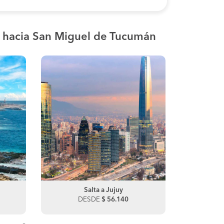
 hacia San Miguel de Tucumán
Salta a Antofagasta
Salta a Jujuy
Salta a 
Salt
DESDE
DESDE
$ 73.650
$ 56.140
DES
D