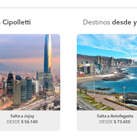
 Cipolletti
Destinos
desde y
Salta a San Pedro de Atacama
Salta a Jujuy
Salta a San Pedro de Atacama
Salta a Antofagasta
DESDE
DESDE
$ 56.140
$ 66.440
DESDE
DESDE
$ 66.440
$ 73.650