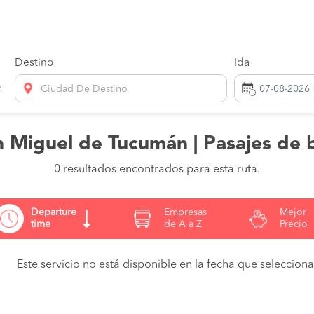
Destino
Ida
Ciudad De Destino
an Miguel de Tucumán | Pasajes de 
0 resultados encontrados para esta ruta.
Departure
Empresas
Mejor
time
de A a Z
Precio
Este servicio no está disponible en la fecha que seleccionas