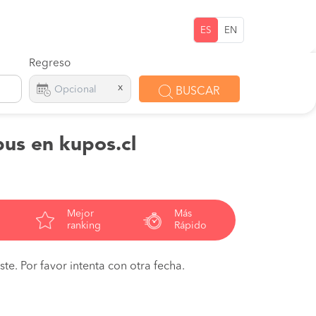
ES
EN
Regreso
x
BUSCAR
bus en kupos.cl
Mejor
Más
ranking
Rápido
te. Por favor intenta con otra fecha.