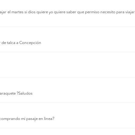
r el martes si dios quiere yo quiere saber que permiso necesito para viajar a
r de talca a Concepción
 laraquete ?Saludos
comprando mi pasaje en linea?