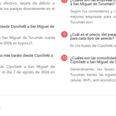
8
¿Cuáles son las empresas m
do efectivo, tarjeta de débito o
a San Miguel de Tucumán?
r tus pasajes directamente en el
Según los comentarios y ca
mejores empresas para vi
Tucumán son:
desde Cipolletti a San Miguel de
9
¿Cuál es el precio del pas
 a San Miguel de Tucumán cuesta
para cada tipo de asiento?
de 2026 en kupos.cl.
En los buses de Cipolletti
s más barato desde Cipolletti a
10
¿Cuáles son las comodidade
Cipolletti a San Miguel de
de Cipolletti a San Miguel de
Generalmente, los buses
ar el día 7 de agosto de 2026 en
Tucumán tienen las siguie
celular, WiFi, aire acondici
s