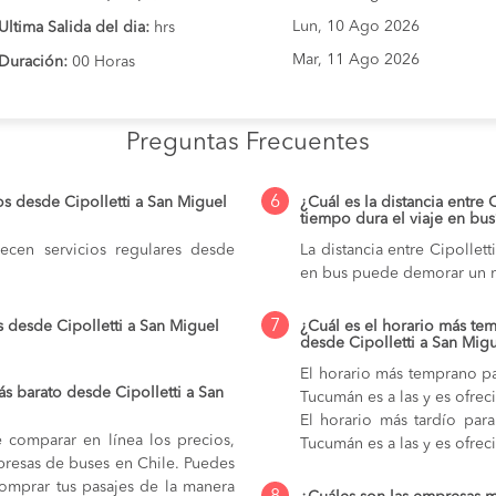
Lun, 10 Ago 2026
Ultima Salida del dia:
hrs
Mar, 11 Ago 2026
Duración:
00 Horas
Preguntas Frecuentes
6
s desde Cipolletti a San Miguel
¿Cuál es la distancia entre
tiempo dura el viaje en bus
cen servicios regulares desde
La distancia entre Cipollet
en bus puede demorar un 
7
 desde Cipolletti a San Miguel
¿Cuál es el horario más tem
desde Cipolletti a San Mi
El horario más temprano pa
s barato desde Cipolletti a San
Tucumán es a las y es ofrec
El horario más tardío par
e comparar en línea los precios,
Tucumán es a las y es ofrec
mpresas de buses en Chile. Puedes
comprar tus pasajes de la manera