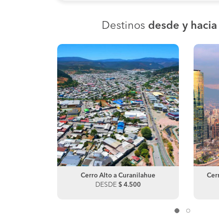
Destinos
desde y hacia
adilla
Cerro Alto a Curanilahue
San José a Rancagua
Cerr
00
DESDE
DESDE
$ 4.500
$ 9.000