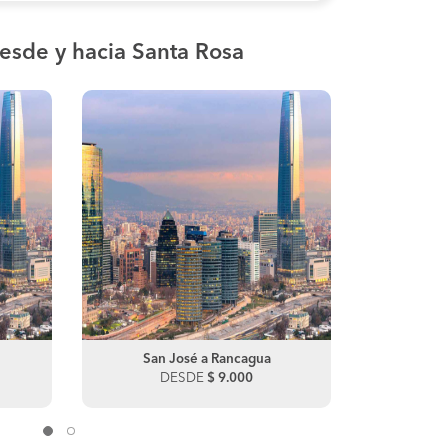
esde y hacia Santa Rosa
Cerro Alto a Curanilahue
San José a Rancagua
Cerro Alto a 
San
DESDE
DESDE
$ 4.500
$ 9.000
DES