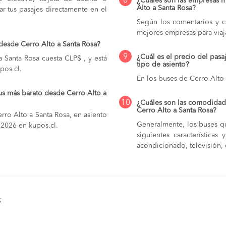
8
¿Cuáles son las empresas 
Alto a Santa Rosa?
r tus pasajes directamente en el
Según los comentarios y ca
mejores empresas para viaj
desde Cerro Alto a Santa Rosa?
9
¿Cuál es el precio del pasa
 Santa Rosa cuesta CLP$ , y está
tipo de asiento?
pos.cl.
En los buses de Cerro Alto
us más barato desde Cerro Alto a
10
¿Cuáles son las comodidade
Cerro Alto a Santa Rosa?
rro Alto a Santa Rosa, en asiento
Generalmente, los buses qu
e 2026 en kupos.cl.
siguientes característica
acondicionado, televisión, c
s