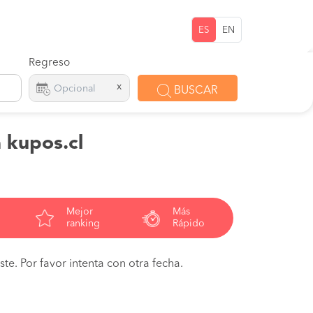
ES
EN
Regreso
x
BUSCAR
 kupos.cl
Mejor
Más
ranking
Rápido
te. Por favor intenta con otra fecha.