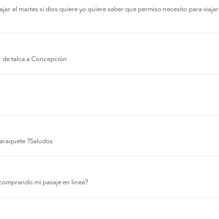
r el martes si dios quiere yo quiere saber que permiso necesito para viajar a
r de talca a Concepción
 laraquete ?Saludos
comprando mi pasaje en linea?