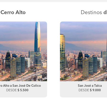
 Cerro Alto
Destinos
d
o Alto a San José De Colico
San José a Santiago
Cerro Alto a Ramadilla
San José a Talca
DESDE
DESDE
$ 5.500
$ 9.000
DESDE
DESDE
$ 7.500
$ 9.000