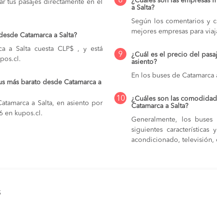
8
¿Cuáles son las empresas 
r tus pasajes directamente en el
a Salta?
Según los comentarios y ca
mejores empresas para viaj
desde Catamarca a Salta?
a a Salta cuesta CLP$ , y está
9
¿Cuál es el precio del pasa
pos.cl.
asiento?
En los buses de Catamarca a
us más barato desde Catamarca a
10
¿Cuáles son las comodidade
atamarca a Salta, en asiento por
Catamarca a Salta?
6 en kupos.cl.
Generalmente, los buses 
siguientes característica
acondicionado, televisión, c
s