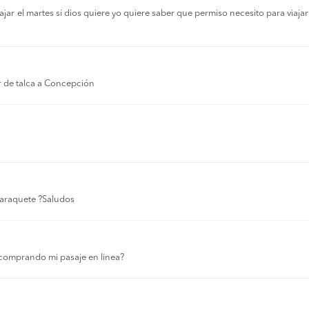
r el martes si dios quiere yo quiere saber que permiso necesito para viajar a
r de talca a Concepción
 laraquete ?Saludos
comprando mi pasaje en linea?