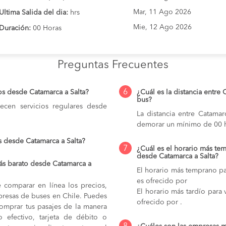
Mar, 11 Ago 2026
Ultima Salida del dia:
hrs
Mie, 12 Ago 2026
Duración:
00 Horas
Preguntas Frecuentes
6
os desde Catamarca a Salta?
¿Cuál es la distancia entre 
bus?
cen servicios regulares desde
La distancia entre Catama
demorar un mínimo de 00 h
s desde Catamarca a Salta?
7
¿Cuál es el horario más tem
desde Catamarca a Salta?
ás barato desde Catamarca a
El horario más temprano par
es ofrecido por
e comparar en línea los precios,
El horario más tardío para 
mpresas de buses en Chile. Puedes
ofrecido por .
comprar tus pasajes de la manera
do efectivo, tarjeta de débito o