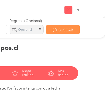
ES
EN
Regreso (Opcional)
x
BUSCAR
pos.cl
Mejor
Más
ranking
Rápido
te. Por favor intenta con otra fecha.