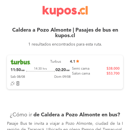
Caldera a Pozo Almonte | Pasajes de bus en
kupos.cl
1 resultados encontrados para esta ruta.
Turbus
4.1
Semi cama
$38.000
14:30 hrs
11:50
02:20
AM
AM
Salon cama
$53.700
Sab 08/08
Dom 09/08
¿Cómo ir
de Caldera a Pozo Almonte en bus?
Pasaje Bus te invita a viajar a Pozo Almonte, ciudad de la I
región de Tarapacá. Ubicada en plena Pampa del Tamarugal,