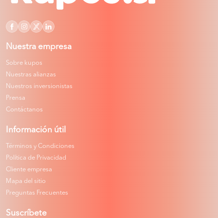
Nuestra empresa
Sobre kupos
Nuestras alianzas
Nuestros inversionistas
Prensa
Contáctanos
Información útil
Términos y Condiciones
Política de Privacidad
Cliente empresa
Mapa del sitio
Preguntas Frecuentes
Suscríbete