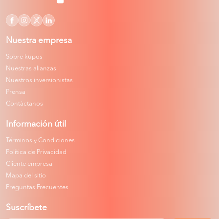
Nuestra empresa
Sobre kupos
Nuestras alianzas
Nuestros inversionistas
Prensa
Contáctanos
Información útil
Términos y Condiciones
Política de Privacidad
Cliente empresa
Mapa del sitio
Preguntas Frecuentes
Suscríbete