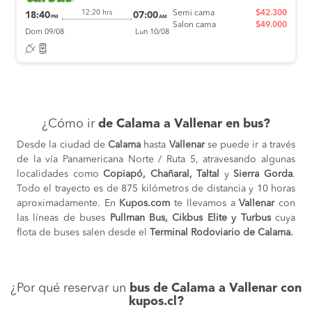
Semi cama
$42.300
12:20 hrs
18:40
07:00
PM
AM
Salon cama
$49.000
Dom 09/08
Lun 10/08
¿Cómo ir
de Calama a Vallenar en bus?
Desde la ciudad de
Calama
hasta
Vallenar
se puede ir a través
de la vía Panamericana Norte / Ruta 5, atravesando algunas
localidades como
Copiapó, Chañaral, Taltal
y
Sierra Gorda
.
Todo el trayecto es de 875 kilómetros de distancia y 10 horas
aproximadamente. En
Kupos.com
te llevamos a
Vallenar
con
las líneas de buses
Pullman Bus, Cikbus Elite y Turbus
cuya
flota de buses salen desde el
Terminal Rodoviario de Calama.
¿Por qué reservar un
bus de Calama a Vallenar con
kupos.cl?