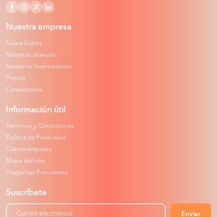
Nuestra empresa
Sobre kupos
Nuestras alianzas
Nuestros inversionistas
Prensa
Contáctanos
Información útil
Términos y Condiciones
Política de Privacidad
Cliente empresa
Mapa del sitio
Preguntas Frecuentes
Suscríbete
Enviar