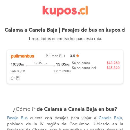
Calama a Canela Baja | Pasajes de bus en kupos.cl
1 resultados encontrados para esta ruta.
Pullman Bus
3.5
Salon cama
$43.260
19:35 hrs
19:30
15:05
PM
PM
Salon cama ind
$45.320
Sab 08/08
Dom 09/08
¿Cómo ir
de Calama a Canela Baja en bus?
Pasaje Bus
cuenta con pasajes para viajar a
Canela Baja
,
poblado de la IV región de Coquimbo. Ubicado en la