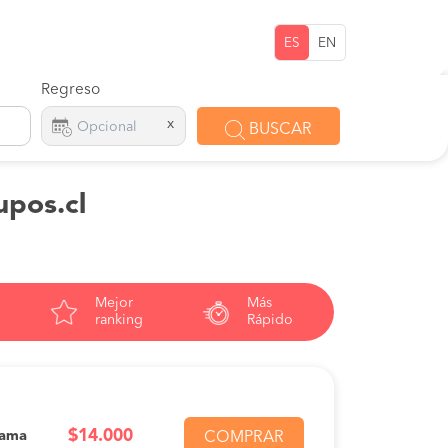
ES
EN
Regreso
x
BUSCAR
upos.cl
Mejor
Más
ranking
Rápido
$14.000
Cama
COMPRAR