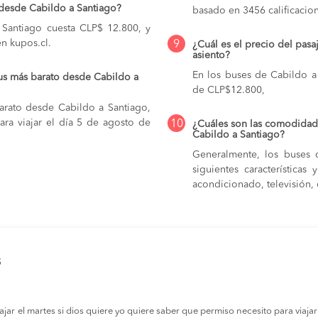
 desde Cabildo a Santiago?
basado en 3456 calificacion
 Santiago cuesta CLP$ 12.800, y
en kupos.cl.
9
¿Cuál es el precio del pas
asiento?
En los buses de Cabildo 
us más barato desde Cabildo a
de CLP$12.800,
arato desde Cabildo a Santiago,
ra viajar el día 5 de agosto de
10
¿Cuáles son las comodidade
Cabildo a Santiago?
Generalmente, los buses 
siguientes característica
acondicionado, televisión, c
s
r el martes si dios quiere yo quiere saber que permiso necesito para viajar a