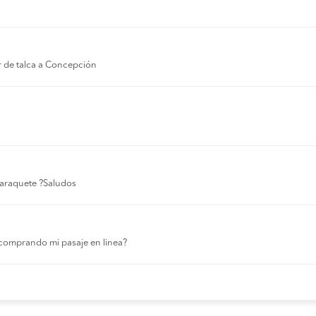
r de talca a Concepción
 laraquete ?Saludos
comprando mi pasaje en linea?