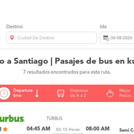
Destino
Ida
Ciudad De Destino
o a Santiago | Pasajes de bus en k
7 resultados encontrados para esta ruta.
Departure
Empresas
Mejor
time
de A a Z
Precio
TURBUS
04:45 AM
08:00 AM
1
03:15
Horas
Semi 