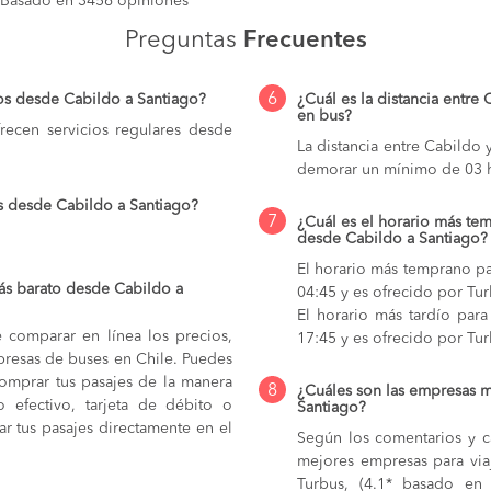
Basado en 3456 opiniones
Preguntas
Frecuentes
6
os desde Cabildo a Santiago?
¿Cuál es la distancia entre
en bus?
ecen servicios regulares desde
La distancia entre Cabildo
demorar un mínimo de 03 h
s desde Cabildo a Santiago?
7
¿Cuál es el horario más tem
desde Cabildo a Santiago?
El horario más temprano pa
ás barato desde Cabildo a
04:45 y es ofrecido por Tu
El horario más tardío para
e comparar en línea los precios,
17:45 y es ofrecido por Tur
mpresas de buses en Chile. Puedes
comprar tus pasajes de la manera
8
¿Cuáles son las empresas m
do efectivo, tarjeta de débito o
Santiago?
r tus pasajes directamente en el
Según los comentarios y ca
mejores empresas para via
Turbus, (4.1* basado en 