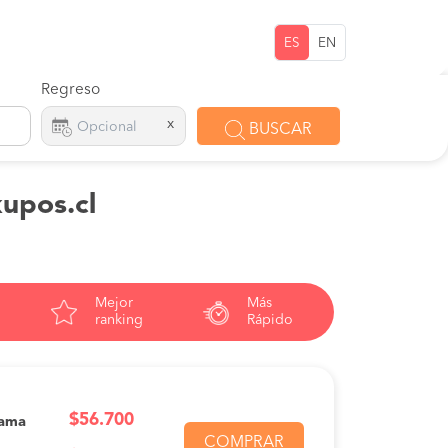
ES
EN
Regreso
x
BUSCAR
kupos.cl
Mejor
Más
ranking
Rápido
$56.700
Cama
COMPRAR