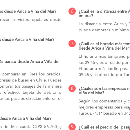
6
os desde Arica a Viña del Mar?
¿Cuál es la distancia entre 
en bus?
ecen servicios regulares desde
La distancia entre Arica 
puede demorar un mínimo 
s desde Arica a Viña del Mar?
7
¿Cuál es el horario más tem
desde Arica a Viña del Mar
El horario más temprano pa
s barato desde Arica a Viña del
las 09:45 y es ofrecido por
El horario más tardío para
e comparar en línea los precios,
09:45 y es ofrecido por Tur
mpresas de buses en Chile. Puedes
comprar tus pasajes de la manera
8
¿Cuáles son las empresas m
do efectivo, tarjeta de débito o
Viña del Mar?
r tus pasajes directamente en el
Según los comentarios y ca
mejores empresas para viaj
Turbus, (4.1* basado en 345
desde Arica a Viña del Mar?
ña del Mar cuesta CLP$ 56.700, y
9
¿Cuál es el precio del pasa