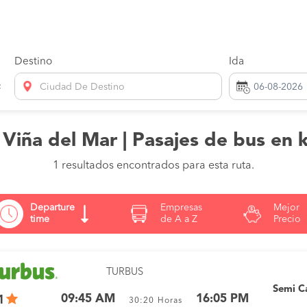
Destino
Ida
Ciudad De Destino
 Viña del Mar | Pasajes de bus en 
1 resultados encontrados para esta ruta.
Departure
Empresas
Mejor
time
de A a Z
Precio
TURBUS
Semi 
09:45 AM
16:05 PM
1
30:20
Horas