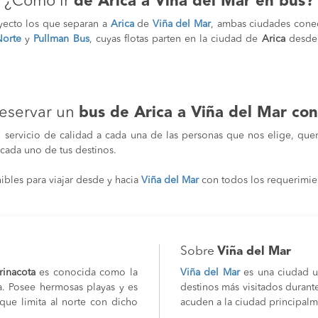
¿Cómo ir
de Arica a Viña del Mar en bus?
yecto los que separan a
Arica
de
Viña del Mar
, ambas ciudades conec
Norte
y
Pullman Bus
, cuyas flotas parten en la ciudad de
Arica
desde
reservar un
bus de Arica a Viña del Mar con
 servicio de calidad a cada una de las personas que nos elige, que
cada uno de tus destinos.
ibles para viajar desde y hacia
Viña del Mar
con todos los requerimie
Sobre
Viña del Mar
rinacota
es conocida como la
Viña del Mar
es una ciudad u
a.
Posee hermosas playas y es
destinos más visitados durant
ue limita al norte con dicho
acuden a la ciudad principalm