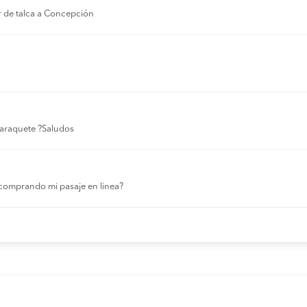
r de talca a Concepción
 laraquete ?Saludos
comprando mi pasaje en linea?