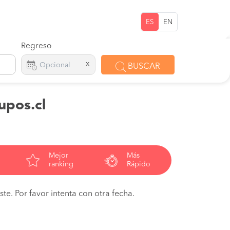
ES
EN
Regreso
x
BUSCAR
upos.cl
Mejor
Más
ranking
Rápido
te. Por favor intenta con otra fecha.