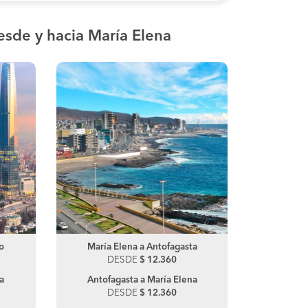
esde y hacia María Elena
o
María Elena a Antofagasta
Arica a Santiago
Arica a 
María
DESDE
DESDE
$ 72.000
$ 12.360
DES
D
a
Antofagasta a María Elena
Santiago a Arica
Alto Hos
DESDE
DESDE
$ 58.300
$ 12.360
DES