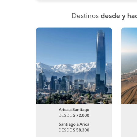
Destinos
desde y hac
ue
María Elena a Antofagasta
Arica a Santiago
00
DESDE
DESDE
$ 72.000
$ 12.360
ca
Antofagasta a María Elena
Santiago a Arica
00
DESDE
DESDE
$ 58.300
$ 12.360