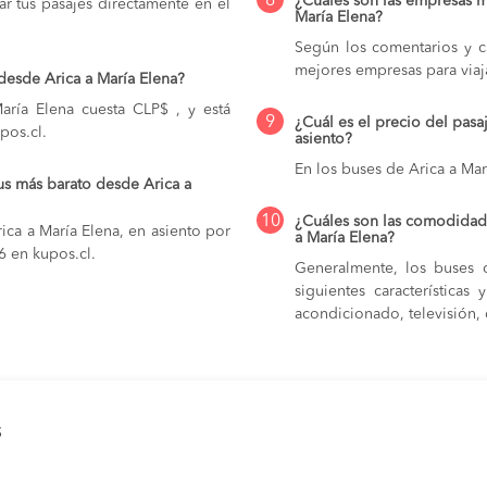
8
¿Cuáles son las empresas m
r tus pasajes directamente en el
María Elena?
Según los comentarios y ca
mejores empresas para viaj
desde Arica a María Elena?
aría Elena cuesta CLP$ , y está
9
¿Cuál es el precio del pasa
pos.cl.
asiento?
En los buses de Arica a Mar
us más barato desde Arica a
10
¿Cuáles son las comodidade
ica a María Elena, en asiento por
a María Elena?
6 en kupos.cl.
Generalmente, los buses q
siguientes característica
acondicionado, televisión, c
s