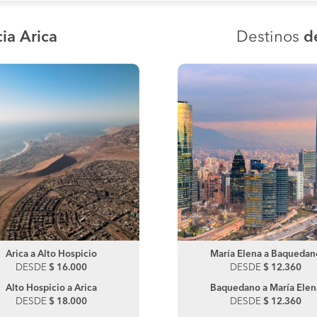
ia Arica
Destinos
d
Arica a Alto Hospicio
María Elena a Centinela
María Elena a Baquedan
Arica a Iquique
DESDE
DESDE
$ 16.000
$ 15.000
DESDE
DESDE
$ 16.000
$ 12.360
Alto Hospicio a Arica
Baquedano a María Elen
Iquique a Arica
DESDE
$ 18.000
DESDE
DESDE
$ 18.000
$ 12.360