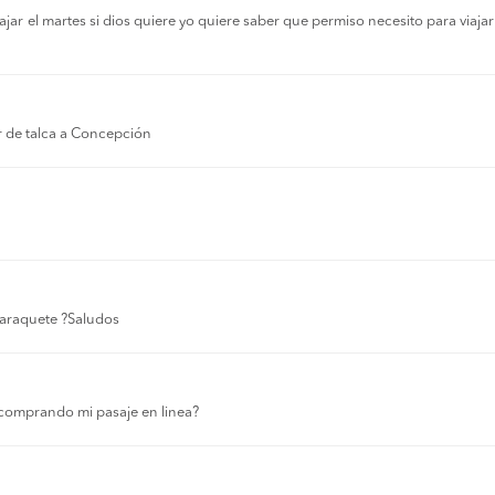
r el martes si dios quiere yo quiere saber que permiso necesito para viajar a
r de talca a Concepción
 laraquete ?Saludos
comprando mi pasaje en linea?