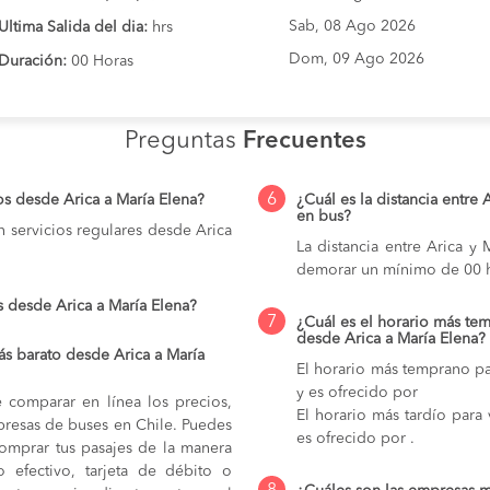
Sab, 08 Ago 2026
Ultima Salida del dia:
hrs
Dom, 09 Ago 2026
Duración:
00 Horas
Preguntas
Frecuentes
6
os desde Arica a María Elena?
¿Cuál es la distancia entre 
en bus?
 servicios regulares desde Arica
La distancia entre Arica y
demorar un mínimo de 00 h
 desde Arica a María Elena?
7
¿Cuál es el horario más tem
desde Arica a María Elena?
s barato desde Arica a María
El horario más temprano par
y es ofrecido por
e comparar en línea los precios,
El horario más tardío para 
mpresas de buses en Chile. Puedes
es ofrecido por .
comprar tus pasajes de la manera
do efectivo, tarjeta de débito o