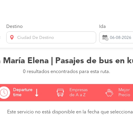
Destino
Ida
Ciudad De Destino
a María Elena | Pasajes de bus en k
0 resultados encontrados para esta ruta.
Departure
Empresas
Mejor
time
de A a Z
Precio
Este servicio no está disponible en la fecha que seleccionas