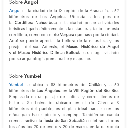
Sobre
Angol
Angol
es la ciudad de la IX región de la Araucanía, a 62
kilómetros de Los Ángeles. Ubicada a los pies de
la
Cordillera Nahuelbuta
, esta ciudad posee actividades
turísticas ligadas íntimamente a la naturaleza, tanto con esta
cordillera, como con el
río Vergara
que pasa por la ciudad.
Aquí se puede apreciar la belleza de la naturaleza y los
parajes del sur. Además, el
Museo Histórico de Angol
y el
Museo Histórico Dillman Bullock
es un lugar visitado
por su arqueología premapuche y mapuche.
Sobre
Yumbel
Yumbel
se ubica a 88 kilómetros de
Chillán
y a 60
kilómetros de
Los Ángeles
, en la
VIII Región del Bio Bio
.
Emplazada en un paisaje de colinas y cerros llenos de
historia. Su balneario ubicado en el río Claro a 3
kilómetros del pueblo, es el plan ideal para ir con los
niños para hacer picnic y camping. También se cuenta
como atractivo
la fiesta de San Sebastián
celebrada todos
los años los 20 de enero y 20 de marzo, en la parroquia