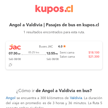
Angol a Valdivia | Pasajes de bus en kupos.cl
1 resultados encontrados para esta ruta.
Buses JAC
4.0
Semi cama
$18.100
05:25 hrs
07:30
12:55
AM
PM
Salon cama
$21.300
Sab 08/08
Sab 08/08
¿Cómo ir
de Angol a Valdivia en bus?
Angol
se encuentra a 300 kilómetros de
Valdivia
. La duración
del viaje en promedio es de 3 horas y 36 minutos. La Ruta 5