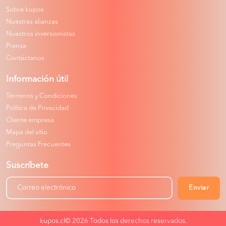
Sobre kupos
Nuestras alianzas
Nuestros inversionistas
Prensa
Contáctanos
Información útil
Términos y Condiciones
Política de Privacidad
Cliente empresa
Mapa del sitio
Preguntas Frecuentes
Suscríbete
Enviar
kupos.cl© 2026
Todos los derechos reservados.