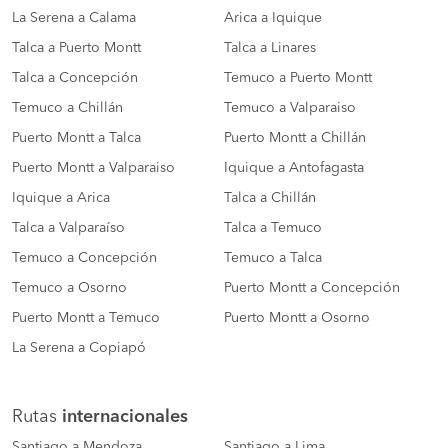
La Serena a Calama
Arica a Iquique
Talca a Puerto Montt
Talca a Linares
Talca a Concepción
Temuco a Puerto Montt
Temuco a Chillán
Temuco a Valparaiso
Puerto Montt a Talca
Puerto Montt a Chillán
Puerto Montt a Valparaiso
Iquique a Antofagasta
Iquique a Arica
Talca a Chillán
Talca a Valparaíso
Talca a Temuco
Temuco a Concepción
Temuco a Talca
Temuco a Osorno
Puerto Montt a Concepción
Puerto Montt a Temuco
Puerto Montt a Osorno
La Serena a Copiapó
Rutas
internacionales
Santiago a Mendoza
Santiago a Lima